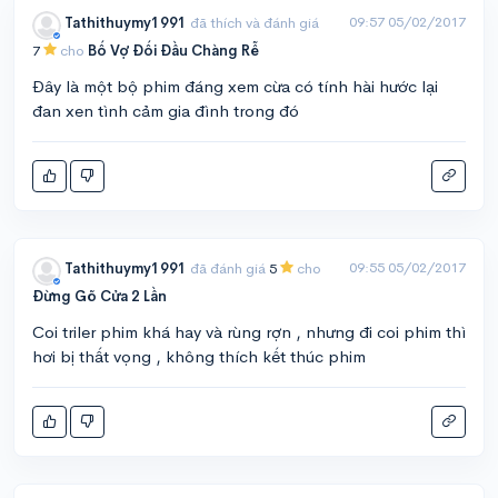
09:57 05/02/2017
Tathithuymy1991
đã thích và đánh giá
7
cho
Bố Vợ Đối Đầu Chàng Rễ
Đây là một bộ phim đáng xem cừa có tính hài hước lại
đan xen tình cảm gia đình trong đó
09:55 05/02/2017
Tathithuymy1991
đã đánh giá
5
cho
Đừng Gõ Cửa 2 Lần
Coi triler phim khá hay và rùng rợn , nhưng đi coi phim thì
hơi bị thất vọng , không thích kết thúc phim