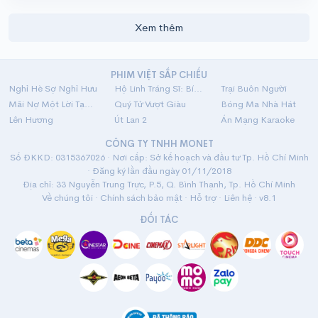
Xem thêm
PHIM VIỆT SẮP CHIẾU
Nghỉ Hè Sợ Nghỉ Hưu
Hộ Linh Tráng Sĩ: Bí Ẩn Mộ Vua Đinh
Trại Buôn Người
Mãi Nợ Một Lời Tạm Biệt
Quý Tử Vượt Giàu
Bóng Ma Nhà Hát
Lên Hương
Út Lan 2
Án Mạng Karaoke
CÔNG TY TNHH MONET
Số ĐKKD: 0315367026 · Nơi cấp: Sở kế hoạch và đầu tư Tp. Hồ Chí Minh
· Đăng ký lần đầu ngày 01/11/2018
Địa chỉ: 33 Nguyễn Trung Trực, P.5, Q. Bình Thạnh, Tp. Hồ Chí Minh
Về chúng tôi
·
Chính sách bảo mật
·
Hỗ trợ
·
Liên hệ
· v8.1
ĐỐI TÁC