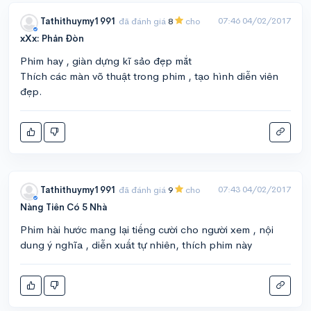
07:46 04/02/2017
Tathithuymy1991
đã đánh giá
8
cho
xXx: Phản Đòn
Phim hay , giàn dựng kĩ sảo đẹp mắt
Thích các màn võ thuật trong phim , tạo hình diễn viên
đẹp.
07:43 04/02/2017
Tathithuymy1991
đã đánh giá
9
cho
Nàng Tiên Có 5 Nhà
Phim hài hước mang lại tiếng cười cho người xem , nội
dung ý nghĩa , diễn xuất tự nhiên, thích phim này