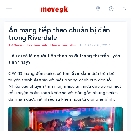
Án mạng tiếp theo chuẩn bị đến
trong Riverdale!
TV Series
·
Tin điện ảnh
·
HeisenbergPhu
·
15:10 12/04/2017
Liệu ai sẽ là người tiếp theo ra đi trong thị trấn "yên
tĩnh" này?
CW đã mang đến series có tên
Riverdale
dựa trên bộ
truyện tranh
Archie
với một phong cách cực đen tối.
Nhiều câu chuyện tình mới, nhiều âm mưu độc ác với một
cốt truyện hoàn toàn khác so với bản gốc nhưng series
đã nhận được rất nhiều sự khen ngợi từ giới phê bình.