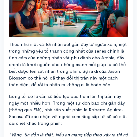
Theo như một vài lời nhận xét gần đây từ người xem, một
trong những yếu tố thành công nhất của series chính là
tình cảm của những nhân vật phụ dành cho Archie, đấy
chính là khơi nguồn cho những manh mối giúp ta có thể
biết được tên sát nhân trong phim. Sự ra đi của Jason
Blossom có thể nói đã thay đổi thị trấn này một cách
toàn diện, để rồi ta nhận ra không ai là hoàn hảo!
Bóng tối có lẽ vẫn sẽ tiếp tục bao trùm lên thị trấn này
ngày một nhiều hơn. Trong một sự kiện báo chí gần đây
(thông qua
EW
), nhà sản xuất phim là Roberto Aguirre-
Sacasa đã xác nhận với người xem rằng sắp tới sẽ có một
cái chết khác trong phim:
"Vâng, tin đồn là thật. Nếu án mạng tiếp theo xảy ra thì nó