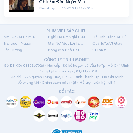
Chờ Em Đến Ngày Mai
NeroHuynh ·
15:43 21/11/2016
PHIM VIỆT SẮP CHIẾU
Ám: Chuỗi Phim Ngắn Linh Dị
Nghỉ Hè Sợ Nghỉ Hưu
Hộ Linh Tráng Sĩ: Bí Ẩn Mộ Vua Đinh
Trại Buôn Người
Mãi Nợ Một Lời Tạm Biệt
Quý Tử Vượt Giàu
Lên Hương
Bóng Ma Nhà Hát
Út Lan 2
CÔNG TY TNHH MONET
Số ĐKKD: 0315367026 · Nơi cấp: Sở kế hoạch và đầu tư Tp. Hồ Chí Minh
· Đăng ký lần đầu ngày 01/11/2018
Địa chỉ: 33 Nguyễn Trung Trực, P.5, Q. Bình Thạnh, Tp. Hồ Chí Minh
Về chúng tôi
·
Chính sách bảo mật
·
Hỗ trợ
·
Liên hệ
· v8.1
ĐỐI TÁC