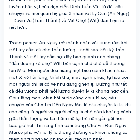
tuyến nhân vật của đạo diễn Đinh Tuấn Vũ. Từ đó, câu
chuyện về mối quan hệ giữa 3 nhân vật Ly Cún (An Nguy)
– Kevin Vũ (Trấn Thành) và Mít Chọt (Will) dần hiện rõ
nét hơn.
Trong poster, An Nguy trở thành nhân vật trung tâm khi
một tay cầm dù cho thần tượng - ngôi sao kiêu kỳ Trấn
Thành và một tay cầm sợi dây bao quanh anh chàng
“đầu đường xó chợ” Will bên cạnh chú chó dễ thương
tên Mic. Mỗi người đều mang một biểu cảm khác nhau,
một tỏ vẻ hài lòng, thích thú, một hạnh phúc, tự hào còn
một người thì lại có vẻ như đang ghen tị. Dường như tất
cả đều vướng phải mối lương duyên ly kì không ngờ đến.
Chút lãng mạn, chút hài hước cùng chút kì ảo; câu
chuyện của Chờ Em Đến Ngày Mai là câu chuyện kì lạ.khi
chó cũng là người và người cũng là chó còn khoảng cách
giữa thần tượng và fan hâm mộ lại trở nên gần gũi hơn
bao giờ hết. Tin rằng tình cảm trong Chờ Em Đến Ngày
Mai sẽ phá vỡ mọi lý lẽ thông thường và khiến chúng ta
thêm tin tưởng vào những điều táo bạo nhất!