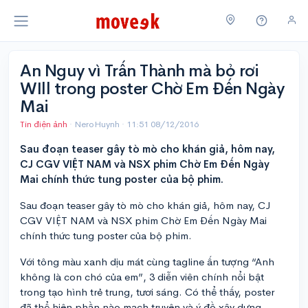
An Nguy vì Trấn Thành mà bỏ rơi
WIll trong poster Chờ Em Đến Ngày
Mai
Tin điện ảnh
· NeroHuynh ·
11:51 08/12/2016
Sau đoạn teaser gây tò mò cho khán giả, hôm nay,
CJ CGV VIỆT NAM và NSX phim Chờ Em Đến Ngày
Mai chính thức tung poster của bộ phim.
Sau đoạn teaser gây tò mò cho khán giả, hôm nay, CJ
CGV VIỆT NAM và NSX phim Chờ Em Đến Ngày Mai
chính thức tung poster của bộ phim.
Với tông màu xanh dịu mát cùng tagline ấn tượng “Anh
không là con chó của em”, 3 diễn viên chính nổi bật
trong tạo hình trẻ trung, tươi sáng. Có thể thấy, poster
đã thể hiện phần nào mạch truyện và ý đồ xây dựng