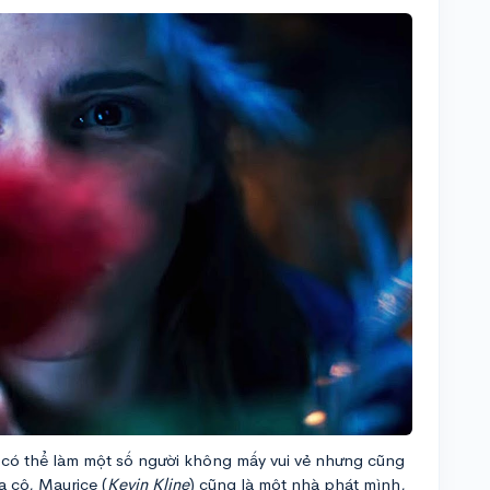
, có thể làm một số người không mấy vui vẻ nhưng cũng
a cô, Maurice (
Kevin Kline
) cũng là một nhà phát mình,