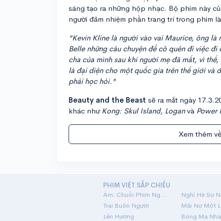
sáng tạo ra những hộp nhạc. Bộ phim này của
người đảm nhiệm phần trang trí trong phim là 
"Kevin Kline là người vào vai Maurice, ông là
Belle những câu chuyện để cô quên đi việc đi
cha của mình sau khi người mẹ đã mất, vì thế,
là đại diện cho một quốc gia trên thế giới và đ
phải học hỏi."
Beauty and the Beast
sẽ ra mắt ngày 17.3.
khác như
Kong: Skul Island, Logan
và
Power 
Xem thêm về
PHIM VIỆT SẮP CHIẾU
Ám: Chuỗi Phim Ngắn Linh Dị
Nghỉ Hè Sợ N
Trại Buôn Người
Lên Hương
Bóng Ma Nhà