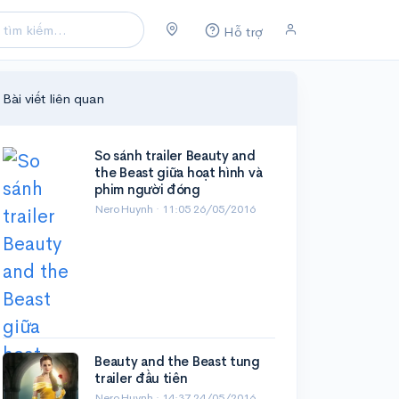
Hỗ trợ
Bài viết liên quan
So sánh trailer Beauty and
the Beast giữa hoạt hình và
phim người đóng
NeroHuynh ·
11:05 26/05/2016
Beauty and the Beast tung
trailer đầu tiên
NeroHuynh ·
14:37 24/05/2016