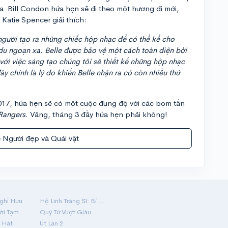
 Bill Condon hứa hẹn sẽ đi theo một hương đi mới,
Katie Spencer giải thích:
 người tạo ra những chiếc hộp nhạc để có thể kể cho
 du ngoạn xa. Belle được bảo vệ một cách toàn diện bởi
 với việc sáng tạo chúng tôi sẽ thiết kế những hộp nhạc
ây chính là lý do khiến Belle nhận ra cô còn nhiều thứ
2017, hứa hẹn sẽ có một cuộc đụng độ với các bom tấn
Rangers
. Vâng, tháng 3 đầy hứa hẹn phải không!
 Người đẹp và Quái vật
ghỉ Hưu
Hộ Linh Tráng Sĩ: Bí Ẩn Mộ Vua Đinh
Mãi Nợ Một Lời Tạm Biệt
Quý Tử Vượt Giàu
 Hát
Út Lan 2