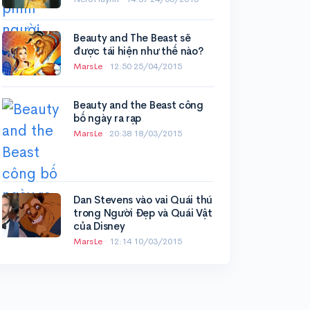
Beauty and The Beast sẽ
được tái hiện như thế nào?
MarsLe
·
12:50 25/04/2015
Beauty and the Beast công
bố ngày ra rạp
MarsLe
·
20:38 18/03/2015
Dan Stevens vào vai Quái thú
trong Người Đẹp và Quái Vật
của Disney
MarsLe
·
12:14 10/03/2015