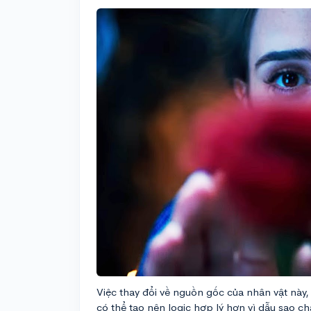
Việc thay đổi về nguồn gốc của nhân vật này
có thể tạo nên logic hợp lý hơn vì dẫu sao ch