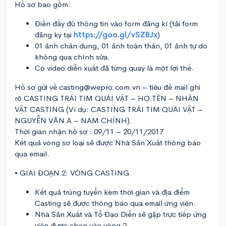
Hồ sơ bao gồm:
Điền đầy đủ thông tin vào form đăng kí (tải form
đăng ký tại
https://goo.gl/vSZBJx
)
01 ảnh chân dung, 01 ảnh toàn thân, 01 ảnh tự do
không qua chỉnh sửa.
Có video diễn xuất đã từng quay là một lợi thế.
Hồ sơ gửi về casting@wepro.com.vn – tiêu đề mail ghi
rõ CASTING TRÁI TIM QUÁI VẬT – HỌ TÊN – NHÂN
VẬT CASTING (Ví dụ: CASTING TRÁI TIM QUÁI VẬT –
NGUYỄN VĂN A – NAM CHÍNH).
Thời gian nhận hồ sơ : 09/11 – 20/11/2017
Kết quả vòng sơ loại sẽ được Nhà Sản Xuất thông báo
qua email.
• GIAI ĐOẠN 2: VÒNG CASTING
Kết quả trúng tuyển kèm thời gian và địa điểm
Casting sẽ được thông báo qua email ứng viên.
Nhà Sản Xuất và Tổ Đạo Diễn sẽ gặp trực tiếp ứng
viên được chọn vào vòng 2.