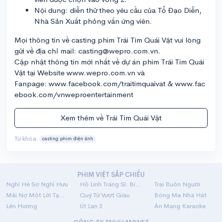
Nội dung: diễn thử theo yêu cầu của Tổ Đạo Diễn,
Nhà Sản Xuất phỏng vấn ứng viên.
Mọi thông tin về casting phim Trái Tim Quái Vật vui lòng
gửi về địa chỉ mail: casting@wepro.com.vn.
Cập nhật thông tin mới nhất về dự án phim Trái Tim Quái
Vật tại Website www.wepro.com.vn và
Fanpage: www.facebook.com/traitimquaivat & www.fac
ebook.com/vnweproentertainment
Xem thêm về Trái Tim Quái Vật
Từ khóa:
casting phim điện ảnh
PHIM VIỆT SẮP CHIẾU
Nghỉ Hè Sợ Nghỉ Hưu
Hộ Linh Tráng Sĩ: Bí Ẩn Mộ Vua Đinh
Trại Buôn Người
Mãi Nợ Một Lời Tạm Biệt
Quý Tử Vượt Giàu
Bóng Ma Nhà Hát
Lên Hương
Út Lan 2
Án Mạng Karaoke