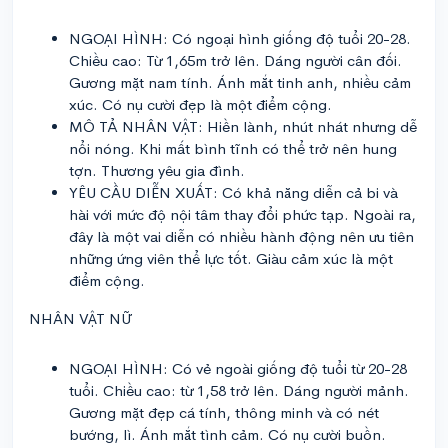
NGOẠI HÌNH: Có ngoại hình giống độ tuổi 20-28.
Chiều cao: Từ 1,65m trở lên. Dáng người cân đối.
Gương mặt nam tính. Ánh mắt tinh anh, nhiều cảm
xúc. Có nụ cười đẹp là một điểm cộng.
MÔ TẢ NHÂN VẬT: Hiền lành, nhút nhát nhưng dễ
nổi nóng. Khi mất bình tĩnh có thể trở nên hung
tợn. Thương yêu gia đình.
YÊU CẦU DIỄN XUẤT: Có khả năng diễn cả bi và
hài với mức độ nội tâm thay đổi phức tạp. Ngoài ra,
đây là một vai diễn có nhiều hành động nên ưu tiên
những ứng viên thể lực tốt. Giàu cảm xúc là một
điểm cộng.
NHÂN VẬT NỮ
NGOẠI HÌNH: Có vẻ ngoài giống độ tuổi từ 20-28
tuổi. Chiều cao: từ 1,58 trở lên. Dáng người mảnh.
Gương mặt đẹp cá tính, thông minh và có nét
bướng, lì. Ánh mắt tình cảm. Có nụ cười buồn.