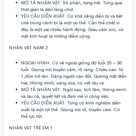
MÔ TẢ NHÂN VẬT: Số phận, từng trải. Từng qua
thời gian là dân làng chơi
YÊU CẦU DIỄN XUẤT: Có khả năng diễn bi và tiết
chế trong cảnh bi là một ưu thế. Cần thể chất vì
đây là một vai nhiều hành động. Giàu cảm xúc, cơ
mặt linh hoạt là những điểm cộng.
NHÂN VẬT NAM 2
NGOẠI HÌNH: Có vẻ ngoài giống độ tuổi 25 – 30
tuổi. Giọng nói truyền cảm, rõ ràng. Chiều cao: từ
1,65m trở lên. Dáng người cân đối. Gương mặt điển
trai, thông minh, sáng sủa, có nét láu cá.
MÔ TẢ NHÂN VẬT: Ngôi sao, lịch lãm, thông minh
và láu cá, quyết liệt và đam mê vì công việc.
YÊU CẦU DIỄN XUẤT: Từng có kinh nghiệm diễn
xuất là một lợi thế. Giọng nói rõ, truyền cảm. Có
thể lực tốt.
NHÂN VẬT TRẺ EM 1