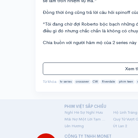
sẽ làm tròn nhiệm vụ mà.”
Đồng thời ông cũng trả lời câu hỏi spinoff c
“Tôi đang chờ đợi Roberto bộc bạch những đ
điều gì đó nhưng chắc chắn là không có chuyệ
Chia buồn với người hâm mộ của 2 series này
Xem t
Từ khóa:
tv series
crossover
CW
Riverdale
phim teen
PHIM VIỆT SẮP CHIẾU
Nghỉ Hè Sợ Nghỉ Hưu
Mãi Nợ Một Lời Tạm Biệt
Quý Tử Vượt 
Lên Hương
Út Lan 2
CÔNG TY TNHH MONET