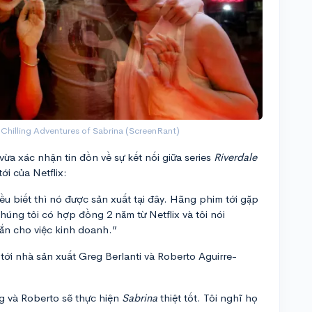
 Chilling Adventures of Sabrina (ScreenRant)
ừa xác nhận tin đồn về sự kết nối giữa series
Riverdale
ới của Netflix:
ều biết thì nó được sản xuất tại đây. Hãng phim tới gặp
 chúng tôi có hợp đồng 2 năm từ Netflix và tôi nói
đắn cho việc kinh doanh.”
ới nhà sản xuất Greg Berlanti và Roberto Aguirre-
eg và Roberto sẽ thực hiện
Sabrina
thiệt tốt. Tôi nghĩ họ