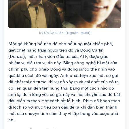
Ký Ức Ảo Giác. (Nguồn: Mubi)
Một gã khủng bố nào đó cho nổ tung một chiếc phà,
giết chết hàng trăm người trên đó và Doug Carlin
(Denzel), một nhân viên điều tra của ATF, được giao
nhiệm vụ điều tra vụ án này. Bằng công nghệ bí mật của
chính phủ cho phép Doug và đồng sự có thể nhìn vào
quá khứ cách đó vài ngày. Anh phát hiện xác một cô gái
đã chết tại đó trước khi vụ nổ xảy ra và cái chết của cô ta
có liên quan đến tên hung thủ. Bằng một cách nào đó
anh lại đem lòng yêu cô gái này và mọi chuyện sau đó bắt
đầu diễn ra theo một cách rất lố bịch. Phim đã hoàn toàn
đi lệch so với mục tiêu ban đầu đề ra khi dần biến thành
một câu chuyện tình cảm thay vì tập trung vào cuộc phá
án.