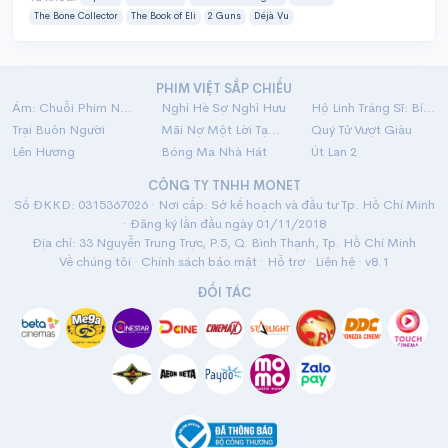
The Bone Collector
The Book of Eli
2 Guns
Déjà Vu
PHIM VIỆT SẮP CHIẾU
Ám: Chuỗi Phim Ngắn Linh Dị
Nghỉ Hè Sợ Nghỉ Hưu
Hộ Linh Tráng Sĩ: Bí Ẩn Mộ Vua Đinh
Trại Buôn Người
Mãi Nợ Một Lời Tạm Biệt
Quý Tử Vượt Giàu
Lên Hương
Bóng Ma Nhà Hát
Út Lan 2
CÔNG TY TNHH MONET
Số ĐKKD: 0315367026 · Nơi cấp: Sở kế hoạch và đầu tư Tp. Hồ Chí Minh
· Đăng ký lần đầu ngày 01/11/2018
Địa chỉ: 33 Nguyễn Trung Trực, P.5, Q. Bình Thạnh, Tp. Hồ Chí Minh
Về chúng tôi
·
Chính sách bảo mật
·
Hỗ trợ
·
Liên hệ
· v8.1
ĐỐI TÁC