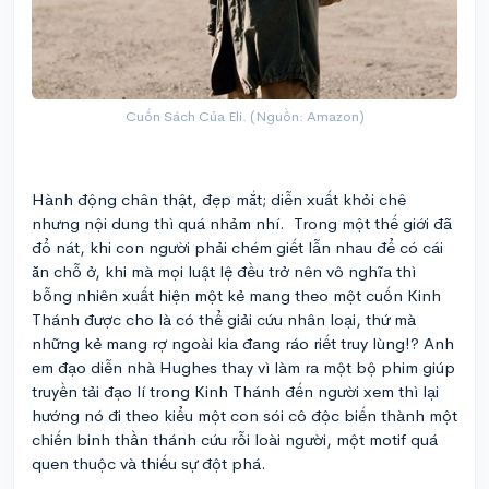
Cuốn Sách Của Eli. (Nguồn: Amazon)
Hành động chân thật, đẹp mắt; diễn xuất khỏi chê
nhưng nội dung thì quá nhảm nhí. Trong một thế giới đã
đổ nát, khi con người phải chém giết lẫn nhau để có cái
ăn chỗ ở, khi mà mọi luật lệ đều trở nên vô nghĩa thì
bỗng nhiên xuất hiện một kẻ mang theo một cuốn Kinh
Thánh được cho là có thể giải cứu nhân loại, thứ mà
những kẻ mang rợ ngoài kia đang ráo riết truy lùng!? Anh
em đạo diễn nhà Hughes thay vì làm ra một bộ phim giúp
truyền tải đạo lí trong Kinh Thánh đến người xem thì lại
hướng nó đi theo kiểu một con sói cô độc biến thành một
chiến binh thần thánh cứu rỗi loài người, một motif quá
quen thuộc và thiếu sự đột phá.