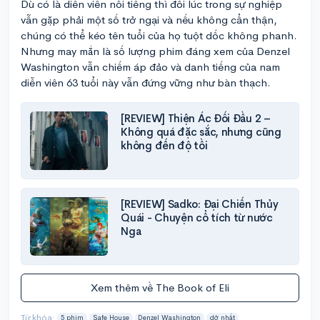
Dù có là diễn viên nổi tiếng thì đôi lúc trong sự nghiệp
vẫn gặp phải một số trở ngại và nếu không cẩn thận,
chúng có thể kéo tên tuổi của họ tuột dốc không phanh.
Nhưng may mắn là số lượng phim đáng xem của Denzel
Washington vẫn chiếm áp đảo và danh tiếng của nam
diễn viên 63 tuổi này vẫn đứng vững như bàn thạch.
[REVIEW] Thiện Ác Đối Đầu 2 –
Không quá đặc sắc, nhưng cũng
không đến độ tồi
[REVIEW] Sadko: Đại Chiến Thủy
Quái - Chuyện cổ tích từ nước
Nga
Xem thêm về The Book of Eli
Từ khóa:
5 phim
Safe House
Denzel Washington
dở nhất