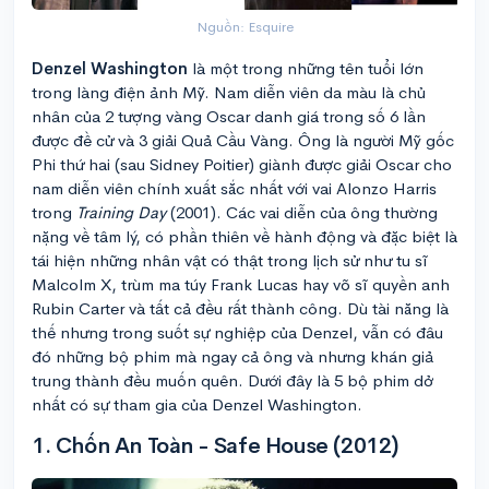
Nguồn: Esquire
Denzel Washington
là một trong những tên tuổi lớn
trong làng điện ảnh Mỹ. Nam diễn viên da màu là chủ
nhân của 2 tượng vàng Oscar danh giá trong số 6 lần
được đề cử và 3 giải Quả Cầu Vàng. Ông là người Mỹ gốc
Phi thứ hai (sau Sidney Poitier) giành được giải Oscar cho
nam diễn viên chính xuất sắc nhất với vai Alonzo Harris
trong
Training Day
(2001). Các vai diễn của ông thường
nặng về tâm lý, có phần thiên về hành động và đặc biệt là
tái hiện những nhân vật có thật trong lịch sử như tu sĩ
Malcolm X, trùm ma túy Frank Lucas hay võ sĩ quyền anh
Rubin Carter và tất cả đều rất thành công. Dù tài năng là
thế nhưng trong suốt sự nghiệp của Denzel, vẫn có đâu
đó những bộ phim mà ngay cả ông và nhưng khán giả
trung thành đều muốn quên. Dưới đây là 5 bộ phim dở
nhất có sự tham gia của Denzel Washington.
1. Chốn An Toàn - Safe House (2012)