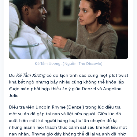
Kẻ Tầm Xương. (Nguồn: The Dissovle)
Dù
Kẻ Tầm Xương
có độ kịch tính cao cùng một plot twist
khá bất ngờ nhưng bấy nhiêu cũng không thể khỏa lấp
được màn phối hợp thiếu ăn ý giữa Denzel và Angelina
Jolie.
Điều tra viên Lincoln Rhyme (Denzel) trong lúc điều tra
một vụ án đã gặp tai nạn và liệt nữa người. Giữa lúc đó
xuất hiện một kẻ người hàng loạt bí ẩn chuyên để lại
những manh mối thách thức cảnh sát sau khi kết liễu một
nạn nhân. Rhyme giờ đây không thể đi lại và anh đã nhờ