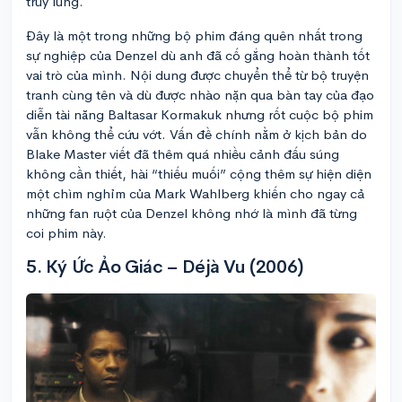
truy lùng.
Đây là một trong những bộ phim đáng quên nhất trong
sự nghiệp của Denzel dù anh đã cố gắng hoàn thành tốt
vai trò của mình. Nội dung được chuyển thể từ bộ truyện
tranh cùng tên và dù được nhào nặn qua bàn tay của đạo
diễn tài năng Baltasar Kormakuk nhưng rốt cuộc bộ phim
vẫn không thể cứu vớt. Vấn đề chính nằm ở kịch bản do
Blake Master viết đã thêm quá nhiều cảnh đấu súng
không cần thiết, hài “thiếu muối” cộng thêm sự hiện diện
một chìm nghỉm của Mark Wahlberg khiến cho ngay cả
những fan ruột của Denzel không nhớ là mình đã từng
coi phim này.
5. Ký Ức Ảo Giác – Déjà Vu (2006)