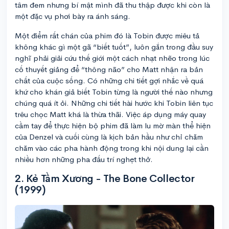
tâm đem nhưng bí mật mình đã thu thập được khi còn là
một đặc vụ phơi bày ra ánh sáng.
Một điểm rất chán của phim đó là Tobin được miêu tả
không khác gì một gã “biết tuốt”, luôn gắn trong đầu suy
nghĩ phải giải cứu thế giới một cách nhạt nhẽo trong lúc
cố thuyết giảng để “thông não” cho Matt nhận ra bản
chất của cuộc sống. Có những chi tiết gợi nhắc về quá
khứ cho khán giả biết Tobin từng là người thế nào nhưng
chúng quá ít ỏi. Những chi tiết hài hước khi Tobin liên tục
trêu chọc Matt khá là thừa thãi. Việc áp dụng máy quay
cầm tay để thực hiện bộ phim đã làm lu mờ màn thể hiện
của Denzel và cuối cùng là kịch bản hầu như chỉ chăm
chăm vào các pha hành động trong khi nội dung lại cần
nhiều hơn những pha đấu trí nghẹt thở.
2. Kẻ Tầm Xương - The Bone Collector
(1999)