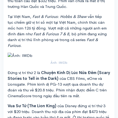
thu toàn cầu đạt $332 triệu. Phim vẫn chưa ra mắt ở thị
trường Hàn Quốc và Trung Quốc.
Tại Việt Nam,
Fast & Furious: Hobbs & Shaw
vẫn tiếp
tục chiếm giữ vị trí số một tại Việt Nam, chính thức cán
mốc hơn 126 tỷ đồng. Vượt mặt cả những người anh em
đình đám như
Fast & Furious 7 & 8
, bộ phim đang xứng
danh vị trí thủ lĩnh phòng vé trong cả series
Fast &
Furious
.
Ảnh: IMDb
Đứng vị trí thứ 2 là
Chuyện Kinh Dị Lúc Nửa Đêm (Scary
Stories to Tell in the Dark)
của CBS Films, eOne và
Lionsgate. Phim kinh dị PG-13 vượt qua doanh thu dự
đoán và thu về $20.8 triệu. Phim nhận được điểm C trên
CinemaScore trong ngày đầu tiên ra mắt.
Vua Sư Tử (The Lion King)
của Disney đứng vị trí thứ 3
với $20 triệu. Doanh thu nội địa của phim đạt $473 triệu
và đang bước vào tuần thứ 4 ra mắt. Ở thị trường quốc tế,