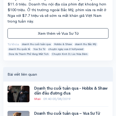
$11.6 triệu. Doanh thu nội địa của phim đạt khoảng hơn
$100 triệu. Ở thị trường ngoài Bắc Mỹ, phim vừa ra mắt ở
Nga với $7.7 triệu và sẽ sớm ra mắt khán giả Việt Nam
trong tuần này.
Xem thêm về Vua Sư Tử
Từ khóa:
doanh thu cuối tuần qua
Hobbs & Shaw
doanh thu Bắc Mỹ
doanh thu quốc tế
Vua Sư Tử
chuyện ngày xưa ở hollywood
Dora Và Thành Phố Vàng Mất Tích
Chuyện Kinh Dị Lúc Nửa Đêm
Bài viết liên quan
Doanh thu cuối tuần qua - Hobbs & Shaw
dẫn đầu đường đua
Maii
·
09:40 05/08/2019
Doanh thu cuối tuần qua – Vua Sư Tử