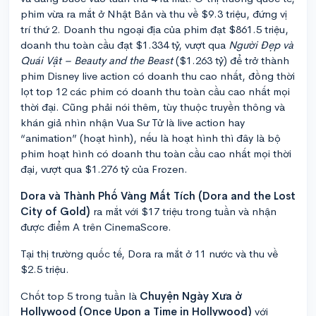
phim vừa ra mắt ở Nhật Bản và thu về $9.3 triệu, đứng vị
trí thứ 2. Doanh thu ngoại địa của phim đạt $861.5 triệu,
doanh thu toàn cầu đạt $1.334 tỷ, vượt qua
Người Đẹp và
Quái Vật – Beauty and the Beast
($1.263 tỷ) để trở thành
phim Disney live action có doanh thu cao nhất, đồng thời
lọt top 12 các phim có doanh thu toàn cầu cao nhất mọi
thời đại. Cũng phải nói thêm, tùy thuộc truyền thông và
khán giả nhìn nhận Vua Sư Tử là live action hay
“animation” (hoạt hình), nếu là hoạt hình thì đây là bộ
phim hoạt hình có doanh thu toàn cầu cao nhất mọi thời
đại, vượt qua $1.276 tỷ của Frozen.
Dora và Thành Phố Vàng Mất Tích (Dora and the Lost
City of Gold)
ra mắt với $17 triệu trong tuần và nhận
được điểm A trên CinemaScore.
Tại thị trường quốc tế, Dora ra mắt ở 11 nước và thu về
$2.5 triệu.
Chốt top 5 trong tuần là
Chuyện Ngày Xưa ở
Hollywood (Once Upon a Time in Hollywood)
với