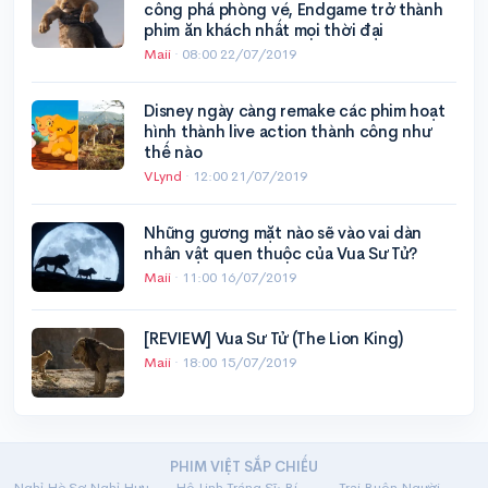
công phá phòng vé, Endgame trở thành
phim ăn khách nhất mọi thời đại
Maii
·
08:00 22/07/2019
Disney ngày càng remake các phim hoạt
hình thành live action thành công như
thế nào
VLynd
·
12:00 21/07/2019
Những gương mặt nào sẽ vào vai dàn
nhân vật quen thuộc của Vua Sư Tử?
Maii
·
11:00 16/07/2019
[REVIEW] Vua Sư Tử (The Lion King)
Maii
·
18:00 15/07/2019
PHIM VIỆT SẮP CHIẾU
Nghỉ Hè Sợ Nghỉ Hưu
Hộ Linh Tráng Sĩ: Bí Ẩn Mộ Vua Đinh
Trại Buôn Người