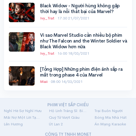
Black Widow - Người hùng không gặp
thời hay là nỗi thất bại của Marvel?
Ivy_Trat
·
17:30 21/07/2021
Vì sao Marvel Studio cần nhiều bộ phim
như The Falcon and the Winter Soldier và
Black Widow hơn nữa
Ivy_Trat
·
16:00 18/03/2021
[Tổng Hợp] Những phim điện ảnh sắp ra
mắt trong phase 4 của Marvel
Maii
·
08:00 14/03/2021
PHIM VIỆT SẮP CHIẾU
Nghỉ Hè Sợ Nghỉ Hưu
Hộ Linh Tráng Sĩ: Bí Ẩn Mộ Vua Đinh
Trại Buôn Người
Mãi Nợ Một Lời Tạm Biệt
Quý Tử Vượt Giàu
Bóng Ma Nhà Hát
Lên Hương
Út Lan 2
Án Mạng Karaoke
CÔNG TY TNHH MONET