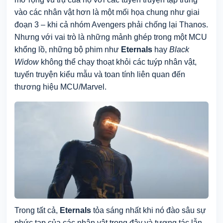
vào các nhân vật hơn là một mối họa chung như giai
đoạn 3 – khi cả nhóm Avengers phải chống lại Thanos.
Nhưng với vai trò là những mảnh ghép trong một MCU
khổng lồ, những bộ phim như
Eternals
hay
Black
Widow
không thể chạy thoạt khỏi các tuýp nhân vật,
tuyến truyện kiểu mẫu và toan tính liên quan đến
thương hiệu MCU/Marvel.
Trong tất cả,
Eternals
tỏa sáng nhất khi nó đào sâu sự
phức tạp của các nhân vật trong đây và tương tác lẫn