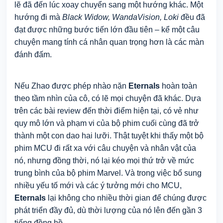
lẽ đã đến lúc xoay chuyển sang một hướng khác. Một
hướng đi mà
Black Widow, WandaVision, Loki
đều đã
đạt được những bước tiến lớn đầu tiên – kể một câu
chuyện mang tính cá nhân quan trọng hơn là các màn
đánh đấm.
Nếu Zhao được phép nhào nặn
Eternals
hoàn toàn
theo tầm nhìn của cô, có lẽ mọi chuyện đã khác. Dựa
trên các bài review đến thời điểm hiện tại, có vẻ như
quy mô lớn và phạm vi của bộ phim cuối cùng đã trở
thành một con dao hai lưỡi. Thật tuyệt khi thấy một bộ
phim MCU đi rất xa với câu chuyện và nhân vật của
nó, nhưng đồng thời, nó lại kéo mọi thứ trở về mức
trung bình của bộ phim Marvel. Và trong việc bổ sung
nhiều yếu tố mới và các ý tưởng mới cho MCU,
Eternals
lại không cho nhiều thời gian để chúng được
phát triển đầy đủ, dù thời lượng của nó lên đến gần 3
tiếng đồng hồ.