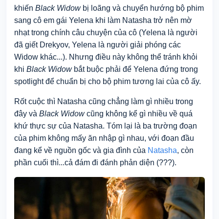
khiến
Black Widow
bị loãng và chuyển hướng bộ phim
sang cô em gái Yelena khi làm Natasha trở nên mờ
nhạt trong chính câu chuyện của cô (Yelena là người
đã giết Drekyov, Yelena là người giải phóng các
Widow khác...). Nhưng điều này không thể tránh khỏi
khi
Black Widow
bắt buộc phải để Yelena đứng trong
spotlight để chuẩn bị cho bộ phim tương lai của cô ấy.
Rốt cuộc thì Natasha cũng chẳng làm gì nhiều trong
đây và
Black Widow
cũng không kể gì nhiều về quá
khứ thực sự của Natasha. Tóm lại là ba trường đoạn
của phim không mấy ăn nhập gì nhau, với đoạn đầu
đang kể về nguồn gốc và gia đình của
Natasha
, còn
phần cuối thì...cả đám đi đánh phản diện (???).