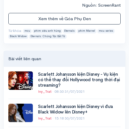
Nguồn: ScreenRant
Xem thêm về Góa Phụ Đen
Từ khóa:
mcu
phim siêu anh hùng
Eternals
phim Marvel
mcu series
Black Widow
Eternals: Chủng Tộc Bất Tử
Bài viết liên quan
Scarlett Johansson kiện Disney - Vụ kiện
có thể thay đổi Hollywood trong thời đại
streaming?
Ivy_Trat
·
08:30 31/07/2021
Scarlett Johansson kiện Disney vì đưa
Black Widow lên Disney+
Ivy_Trat
·
15:18 30/07/2021