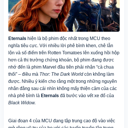
Eternals
hiện là bộ phim độc nhất trong MCU theo
nghĩa tiêu cực. Với nhiều lời phê bình khen, chê lẫn
lộn và số điểm trên Rotten Tomatoes lên xuống hồi hộp
hơn cả thị trường chứng khoán, bộ phim đang được
nhớ đến là phim Marvel đầu tiên phải nhận “cà chua
thối” – điều mà
Thor:
The
Dark World
còn không làm
được. Nhiều ý kiến cho rằng một trong những nguyên
nhân đằng sau cái nhìn không mấy thiện cảm của các
nhà phê bình là
Eternals
đã bước vào vết xe đổ của
Black Widow.
Giai đoạn 4 của MCU đang tập trung cao độ vào việc
mở rộng vũ trụ của họ với các tuyến truyện tập trung