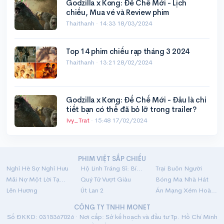
Godzilla x Kong: Đế Chế Mới - Lịch
chiếu, Mua vé và Review phim
Thaithanh ·
14:33 18/03/2024
Top 14 phim chiếu rạp tháng 3 2024
Thaithanh ·
13:21 28/02/2024
Godzilla x Kong: Đế Chế Mới - Đâu là chi
tiết bạn có thể đã bỏ lỡ trong trailer?
Ivy_Trat
·
15:48 17/02/2024
PHIM VIỆT SẮP CHIẾU
Nghỉ Hè Sợ Nghỉ Hưu
Hộ Linh Tráng Sĩ: Bí Ẩn Mộ Vua Đinh
Trại Buôn Người
Mãi Nợ Một Lời Tạm Biệt
Quý Tử Vượt Giàu
Bóng Ma Nhà Hát
Lên Hương
Út Lan 2
Án Mạng Xém Hoàn Hảo
CÔNG TY TNHH MONET
Số ĐKKD: 0315367026 · Nơi cấp: Sở kế hoạch và đầu tư Tp. Hồ Chí Minh