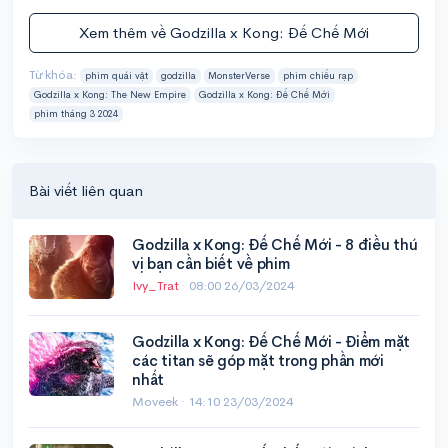
Xem thêm về Godzilla x Kong: Đế Chế Mới
Từ khóa:
phim quái vật
godzilla
MonsterVerse
phim chiếu rạp
Godzilla x Kong: The New Empire
Godzilla x Kong: Đế Chế Mới
phim tháng 3 2024
Bài viết liên quan
Godzilla x Kong: Đế Chế Mới - 8 điều thú
vị bạn cần biết về phim
Ivy_Trat
·
08:00 26/03/2024
Godzilla x Kong: Đế Chế Mới - Điểm mặt
các titan sẽ góp mặt trong phần mới
nhất
Moveek ·
14:10 23/03/2024