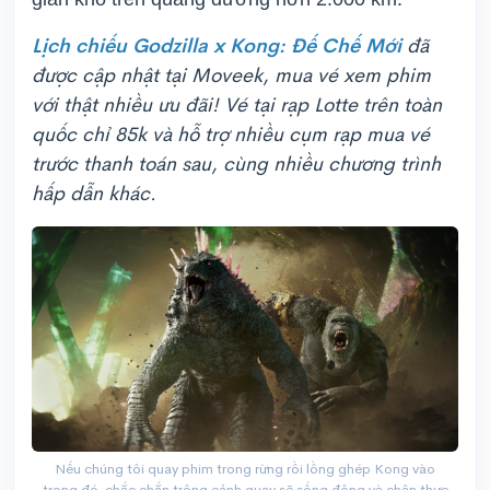
Lịch chiếu Godzilla x Kong: Đế Chế Mới
đã
được cập nhật tại Moveek, mua vé xem phim
với thật nhiều ưu đãi! Vé tại rạp Lotte trên toàn
quốc chỉ 85k và hỗ trợ nhiều cụm rạp mua vé
trước thanh toán sau, cùng nhiều chương trình
hấp dẫn khác.
Nếu chúng tôi quay phim trong rừng rồi lồng ghép Kong vào
trong đó, chắc chắn trông cảnh quay sẽ sống động và chân thực