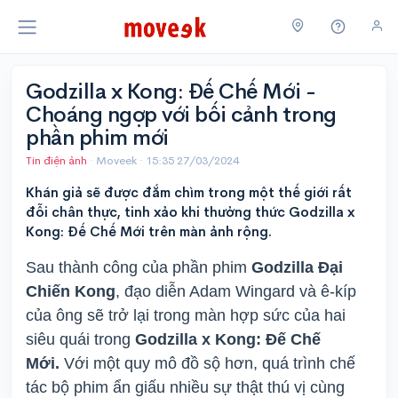
Godzilla x Kong: Đế Chế Mới -
Choáng ngợp với bối cảnh trong
phần phim mới
Tin điện ảnh
· Moveek ·
15:35 27/03/2024
Khán giả sẽ được đắm chìm trong một thế giới rất
đỗi chân thực, tinh xảo khi thưởng thức Godzilla x
Kong: Đế Chế Mới trên màn ảnh rộng.
Sau thành công của phần phim
Godzilla Đại
Chiến Kong
, đạo diễn Adam Wingard và ê-kíp
của ông sẽ trở lại trong màn hợp sức của hai
siêu quái trong
Godzilla x Kong: Đế Chế
Mới.
Với một quy mô đồ sộ hơn, quá trình chế
tác bộ phim ẩn giấu nhiều sự thật thú vị cùng