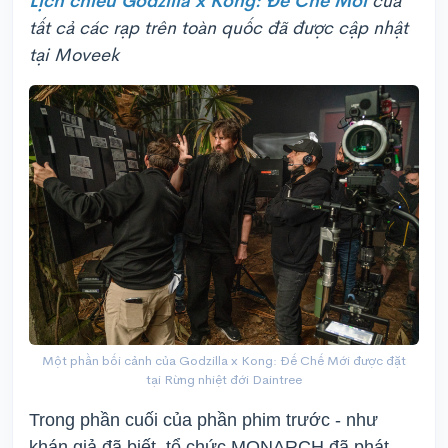
Lịch chiếu Godzilla x Kong: Đế Chế Mới
của
tất cả các rạp trên toàn quốc đã được cập nhật
tại Moveek
Một phần bối cảnh của Godzilla x Kong: Đế Chế Mới được đặt
tại Rừng nhiệt đới Daintree
Trong phần cuối của phần phim trước - như
khán giả đã biết, tổ chức MONARCH đã phát