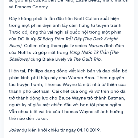
và Frances Conroy.
Đây không phải là lần đầu tiên Brett Cullen xuất hiện
trong một phim điện ảnh lấy cảm hứng từ truyện tranh.
Trước đó, ông thủ vai nghị sĩ quốc hội trong một phim
của DC là
Kỵ Sĩ Bóng Đêm Trỗi Dậy (The Dark Knight
Rises)
. Cullen cũng tham gia Tv series
Narcos
đình đám
của Netflix và góp mặt trong
Vũng Nước Tử Thần (The
Shallows)
cùng Blake Lively và
The Guilt Trip.
Hiện tại, Phillips đang đồng viết kịch bản và đạo diễn bộ
phim kinh phí thấp này cho Warner Bros. Theo nguyên
tác truyện tranh, Thomas Wayne là một nhà từ thiện của
thành phố Gotham. Cái chết của ông và vợ trên phố đã
trở thành động lực cho Bruce Wayne trở thành Batman,
người kỵ sĩ giấu mặt chiến đấu với bọn tội phạm ngầm.
Vẫn chưa biết vai trò của Thomas Wayne sẽ ảnh hưởng
thế nào đến Joker.
Joker
dự kiến khởi chiếu từ ngày 04.10.2019.