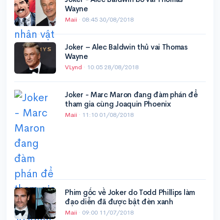
Wayne
Maii
·
08:45 30/08/2018
Joker – Alec Baldwin thủ vai Thomas
Wayne
VLynd
·
10:05 28/08/2018
Joker - Marc Maron đang đàm phán để
tham gia cùng Joaquin Phoenix
Maii
·
11:10 01/08/2018
Phim gốc về Joker do Todd Phillips làm
đạo diễn đã được bật đèn xanh
Maii
·
09:00 11/07/2018