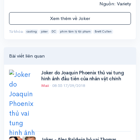
Nguồn: Variety
Xem thêm về Joker
Từ khóa:
casting
joker
DC
phim tâm lý tội phạm
Brett Cullen
Bài viết liên quan
Joker do Joaquin Phoenix thủ vai tung
hình ảnh đầu tiên của nhân vật chính
Maii
·
08:55 17/09/2018
Joker - Alec Baldwin bỏ vai Thomas