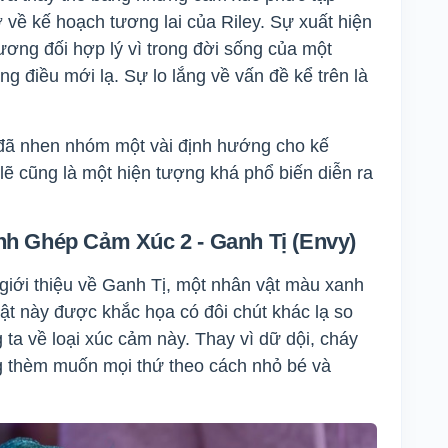
 về kế hoạch tương lai của Riley. Sự xuất hiện
ơng đối hợp lý vì trong đời sống của một
g điều mới lạ. Sự lo lắng về vấn đề kể trên là
 đã nhen nhóm một vài định hướng cho kế
ẽ cũng là một hiện tượng khá phổ biến diễn ra
h Ghép Cảm Xúc 2 - Ganh Tị (Envy)
giới thiệu về Ganh Tị, một nhân vật màu xanh
ật này được khắc họa có đôi chút khác lạ so
ta về loại xúc cảm này. Thay vì dữ dội, cháy
ng thèm muốn mọi thứ theo cách nhỏ bé và