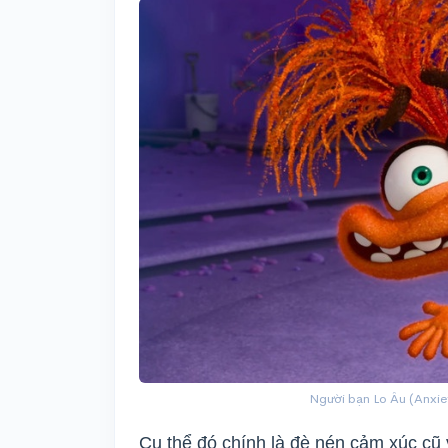
Người bạn Lo Âu (Anxie
Cụ thể đó chính là đè nén cảm xúc cũ