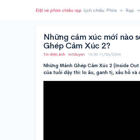
Đặt vé phim chiếu rạp
Lịch chiếu
Phim
Rạp
Những cảm xúc mới nào s
Ghép Cảm Xúc 2?
Tin điện ảnh
·
vntduyen
·
10:00 11/06/2024
Những Mảnh Ghép Cảm Xúc 2 (Inside Out 2
của tuổi dậy thì: lo âu, ganh tị, xấu hổ và