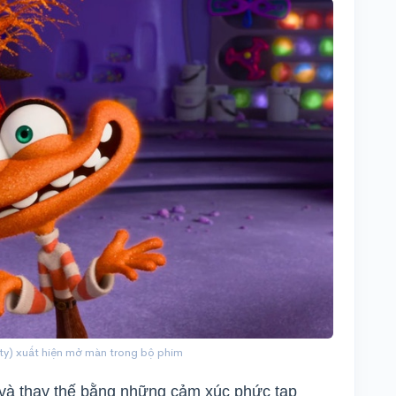
ty) xuất hiện mở màn trong bộ phim
 và thay thế bằng những cảm xúc phức tạp