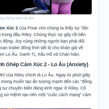
 làng những nhân vật mới
ảm Xúc 2
của Pixar cho chúng ta thấy sự “tấn
 trong đầu Riley. Chúng thực sự gây rối bên
xáo động. Joy cùng những người bạn phải đối
ạn trailer đồng thời tiết lộ cho khán giả về
gồm Lo Âu, Ganh Tị, Xấu Hổ và Chán Nản.
 Ghép Cảm Xúc 2 - Lo Âu (Anxiety)
thì của Riley chính là Lo Âu. Ngay từ phút giây
 sẻ mong muốn tạo ấn tượng mạnh đến các “đồng
g sự chuyển biến đáng kinh ngạc ở Riley. Cô
ng sứ mệnh tạo nên một “cuộc cách mạng” cảm