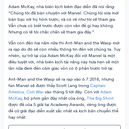
Adam McKay, nhà biên kịch kiêm đạo diễn đã nói rằng:
“Chúng tôi đã bàn chuyện với Marvel. Chúng tôi vừa mới
bàn bạc với họ hôm trước, và có vẻ như tôi sẽ tham gia.
Vẫn chưa có biết trước được còn vấn đề gì hay không.
Nhưng có lẽ tôi chắc chắn sẽ tham gia đấy.”
Vẫn còn đến hai năm nữa thì Ant-Man and the Wasp mới
ra rạp do đó sẽ còn nhiều thông tin đến với chúng ta. Tuy
nhiên, sự trở lại của Adam McKay đối với Marvel là một
điều tuyệt vời, nhà biên kịch tài năng này hứa hẹn sẽ một
lần nữa đem đến cảm giác vốn có ở phần trước trở lại.
Ant-Man and the Wasp sẽ ra rạp vào 6.7.2018, nhưng
fan Marvel sẽ được thấy Scott Lang trong
Captain
America: Civil War
vào tháng 5 tới đây. Còn với
Adam
McKay
, bộ phim gần đây nhất của ông,
The Big Short
được đề của 5 giải tại Academy Awards, riêng ông được
đề cử giải đạo diễn xuất sắc nhất và kịch bản chuyển thể
hay nhất.