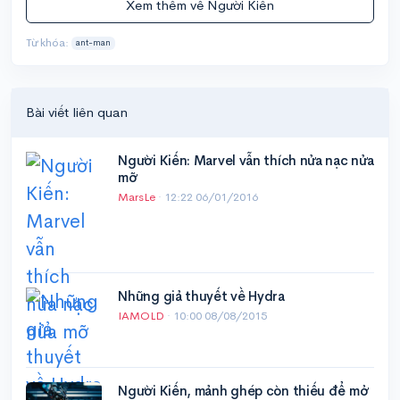
Xem thêm về Người Kiến
Từ khóa:
ant-man
Bài viết liên quan
Người Kiến: Marvel vẫn thích nửa nạc nửa
mỡ
MarsLe
·
12:22 06/01/2016
Những giả thuyết về Hydra
IAMOLD
·
10:00 08/08/2015
Người Kiến, mảnh ghép còn thiếu để mở