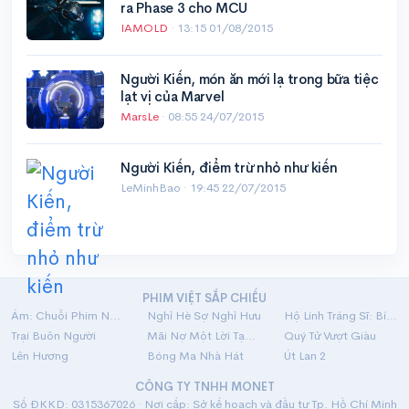
ra Phase 3 cho MCU
IAMOLD
·
13:15 01/08/2015
Người Kiến, món ăn mới lạ trong bữa tiệc
lạt vị của Marvel
MarsLe
·
08:55 24/07/2015
Người Kiến, điểm trừ nhỏ như kiến
LeMinhBao ·
19:45 22/07/2015
PHIM VIỆT SẮP CHIẾU
Ám: Chuỗi Phim Ngắn Linh Dị
Nghỉ Hè Sợ Nghỉ Hưu
Hộ Linh Tráng Sĩ: Bí Ẩn Mộ Vua Đinh
Trại Buôn Người
Mãi Nợ Một Lời Tạm Biệt
Quý Tử Vượt Giàu
Lên Hương
Bóng Ma Nhà Hát
Út Lan 2
CÔNG TY TNHH MONET
Số ĐKKD: 0315367026 · Nơi cấp: Sở kế hoạch và đầu tư Tp. Hồ Chí Minh