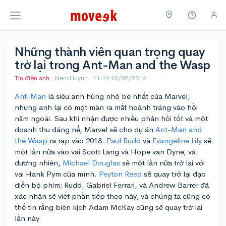
Những thành viên quan trọng quay
trở lại trong Ant-Man and the Wasp
Tin điện ảnh
· NeroHuynh ·
11:14 18/02/2016
Ant-Man
là siêu anh hùng nhỏ bé nhất của Marvel,
nhưng anh lại có một màn ra mắt hoành tráng vào hồi
năm ngoái. Sau khi nhận được nhiều phản hồi tốt và một
doanh thu đáng nể, Marvel sẽ cho dự án
Ant-Man and
the Wasp
ra rạp vào 2018.
Paul Rudd
và
Evangeline Lily
sẽ
một lần nữa vào vai Scott Lang và Hope van Dyne, và
đương nhiên,
Michael Douglas
sẽ một lần nữa trở lại với
vai Hank Pym của mình.
Peyton Reed
sẽ quay trở lại đạo
diễn bộ phim; Rudd, Gabriel Ferrari, và Andrew Barrer đã
xác nhận sẽ viết phần tiếp theo này; và chúng ta cũng có
thể tin rằng biên kịch Adam McKay cũng sẽ quay trở lại
lần này.