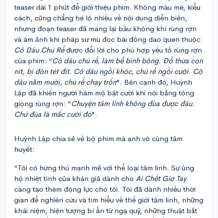
teaser dài 1 phút để giới thiệu phim. Không màu mè, kiểu
cách, cũng chẳng hé lộ nhiều về nội dung diễn biến,
nhưng đoạn teaser đã mang lại bầu không khí rùng rợn
và ám ảnh khi pháp sư mù đọc bài đồng dao quen thuộc
Cô Dâu Chú Rể
được đổi lời cho phù hợp yếu tố rùng rợn
của phim: “
Cô dâu chú rể, làm bể bình bông. Đổ thừa con
nít, bị đòn tét đít. Cô dâu ngồi khóc, chú rể ngồi cười. Cô
dâu năm mười, chú rể chạy trốn
". Bên cạnh đó, Huỳnh
Lập đã khiến người hâm mộ bật cười khi nói bằng tông
giọng rùng rợn: “
Chuyện tâm linh không đùa được đâu.
Chứ đùa là mắc cười đó
".
Huỳnh Lập chia sẻ về bộ phim mà anh vô cùng tâm
huyết:
“Tôi có hứng thú mạnh mẽ với thể loại tâm linh. Sự ủng
hộ nhiệt tình của khán giả dành cho
Ai Chết Giơ Tay
càng tạo thêm động lực cho tôi. Tôi đã dành nhiều thời
gian để nghiên cứu và tìm hiểu về thế giới tâm linh, những
khái niệm, hiện tượng bí ẩn từ ngạ quỷ, những thuật bắt