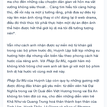
ma cho đến những câu chuyện dân gian về hồn ma vất
vưởng không siêu thoát... Càng tìm hiểu tôi càng hứng
thú, để rồi nảy ra một ý tưởng rằng, phải đưa sự diệu kỳ
này lên màn ảnh rộng thay vì chỉ dừng lại ở web drama,
điều đó thôi thúc tôi phải thực hiện một dự án điện ảnh
thể hiện được hết thế giới kỳ dị mà tôi đã tưởng tượng
nên".
Vẫn như cách anh nhận được sự mến mộ từ khán giả
trong các bộ phim trước đó, Huỳnh Lập bắt kịp những xu
hướng hiện đại nhưng vẫn biến tấu theo phong cách hài
hước của riêng anh. Với
Pháp Sư Mù
, người hâm mộ
không khỏi trông chờ xem anh sẽ làm gì với một bộ phim
linh dị hài hước vô cùng mới mẻ này.
Pháp Sư Mù
của Huỳnh Lập còn quy tụ những gương mặt
được đông đảo khán giả yêu mến: từ diễn viên hài Đại
Nghĩa trong vai Út Quái đến Việt Hương trong vai Bà An
không tin trên đời có ma, cho đến những diễn viên trẻ
Khả Như và Quang Trung hoá thân thành bạn thân của
Tinh Lâm, Hạnh Thảo, Lê Giang và nữ ca sĩ Phương