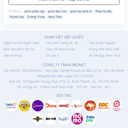
Từ khóa:
phim chiếu rạp
phim tâm linh
phim hài kinh dị
Pháp Sư Mù
Huỳnh Lập
Quang Trung
Hạnh Thảo
PHIM VIỆT SẮP CHIẾU
Nghỉ Hè Sợ Nghỉ Hưu
Hộ Linh Tráng Sĩ: Bí Ẩn Mộ Vua Đinh
Trại Buôn Người
Mãi Nợ Một Lời Tạm Biệt
Quý Tử Vượt Giàu
Bóng Ma Nhà Hát
Lên Hương
Út Lan 2
Án Mạng Xém Hoàn Hảo
CÔNG TY TNHH MONET
Số ĐKKD: 0315367026 · Nơi cấp: Sở kế hoạch và đầu tư Tp. Hồ Chí Minh
· Đăng ký lần đầu ngày 01/11/2018
Địa chỉ: 33 Nguyễn Trung Trực, P.5, Q. Bình Thạnh, Tp. Hồ Chí Minh
Về chúng tôi
·
Chính sách bảo mật
·
Hỗ trợ
·
Liên hệ
· v8.1
ĐỐI TÁC