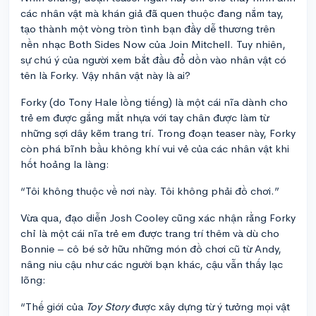
các nhân vật mà khán giả đã quen thuộc đang nắm tay,
tạo thành một vòng tròn tình bạn đầy dễ thương trên
nền nhạc Both Sides Now của Join Mitchell. Tuy nhiên,
sự chú ý của người xem bắt đầu đổ dồn vào nhân vật có
tên là Forky. Vậy nhân vật này là ai?
Forky (do Tony Hale lồng tiếng) là một cái nĩa dành cho
trẻ em được gắng mắt nhựa với tay chân được làm từ
những sợi dây kẽm trang trí. Trong đoạn teaser này, Forky
còn phá bĩnh bầu không khí vui vẻ của các nhân vật khi
hốt hoảng la làng:
“Tôi không thuộc về nơi này. Tôi không phải đồ chơi.”
Vừa qua, đạo diễn Josh Cooley cũng xác nhận rằng Forky
chỉ là một cái nĩa trẻ em được trang trí thêm và dù cho
Bonnie – cô bé sở hữu những món đồ chơi cũ từ Andy,
nâng niu cậu như các người bạn khác, cậu vẫn thấy lạc
lõng:
“Thế giới của
Toy Story
được xây dựng từ ý tưởng mọi vật