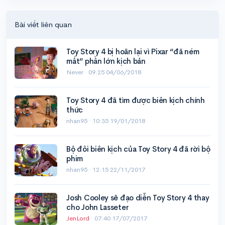
Bài viết liên quan
Toy Story 4 bị hoãn lại vì Pixar “đã ném
mất” phần lớn kịch bản
Never ·
09:25 04/06/2018
Toy Story 4 đã tìm được biên kịch chính
thức
nhan95 ·
10:35 19/01/2018
Bộ đôi biên kịch của Toy Story 4 đã rời bộ
phim
nhan95 ·
12:15 22/11/2017
Josh Cooley sẽ đạo diễn Toy Story 4 thay
cho John Lasseter
JenLord
·
07:40 17/07/2017