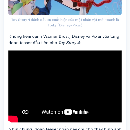
Toy Story 4 đánh dấu sự xuất hiện của một nhân vật mới toanh là
Forky (Disney-Pixar)
Không kém cạnh Warner Bros., Disney và Pixar vừa tung
đoạn teaser đầu tiên cho
Toy Story 4
:
Nhìn chung, đoạn teaser ngắn này chỉ cho thấy hình ảnh