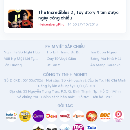
The Incredibles 2 , Toy Story 4 tìm được
ngày công chiếu
HeisenbergPhu
·
14:35 27/10/2016
PHIM VIỆT SẮP CHIẾU
Nghỉ Hè Sợ Nghỉ Hưu
Hộ Linh Tráng Sĩ: Bí Ẩn Mộ Vua Đinh
Trại Buôn Người
Mãi Nợ Một Lời Tạm Biệt
Quý Tử Vượt Giàu
Bóng Ma Nhà Hát
Lên Hương
Út Lan 2
Án Mạng Karaoke
CÔNG TY TNHH MONET
Số ĐKKD: 0315367026 · Nơi cấp: Sở kế hoạch và đầu tư Tp. Hồ Chí Minh
· Đăng ký lần đầu ngày 01/11/2018
Địa chỉ: 33 Nguyễn Trung Trực, P.5, Q. Bình Thạnh, Tp. Hồ Chí Minh
Về chúng tôi
·
Chính sách bảo mật
·
Hỗ trợ
·
Liên hệ
· v8.1
ĐỐI TÁC