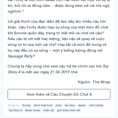
tin, bối rối và đồng cảm... được dùng kèm với cái nĩa ngộ
nghĩnh.”
Lời giải thích của đạo diễn đã làm dấy lên nhiều câu hỏi
khác. Liệu Forky được trao sự sống của một món đồ chơi
khi Bonnie quấn dây, trang trí mặt mũi và chơi với cậu?
Nếu cậu bị rớt mắt hay miệng, liệu cậu sẽ quay về cuộc
sống vô tri của một cái nĩa? Hay tất cả món đồ trong vũ
trụ này đều có sự sống – một ý tưởng tương đồng với
Sausage Party?
Chúng ta hãy cùng chờ xem câu trả lời chính xác khi
Toy
Story 4
ra mắt vào ngày 21.06.2019 nhé.
Nguồn: The Wrap
Xem thêm về Câu Chuyện Đồ Chơi 4
Từ khóa:
Disney
phim hoạt hình
pixar
toy story
teaser
Josh Cooley
Toy Story 4
teaser trailer
nhân vật
giới thiệu nhân vật