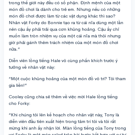
trong thế giới này đều có số phận. Định mệnh của một
món đồ chơi là dành cho trẻ em. Nhưng nếu có những
món đồ chơi được làm từ các vật dụng khác thì sao?
Nhân vật Forky do Bonnie tạo ra từ cái nĩa dùng một lần
nên cậu ấy phải trải qua cơn khủng hoảng. Cậu ấy chỉ
muốn làm tròn nhiệm vụ của một cái nĩa mà thôi nhưng
giờ phải gánh thêm trách nhiệm của một món đồ chơi
nữa.”
Diễn viên lồng tiếng Hale vô cùng phấn khích trước ý
tưởng về nhân vật này:
“Một cuộc khủng hoảng của một món đồ vô tri? Tôi tham
gia liền!”
Cooley cũng chia sẻ thêm về việc mời Hale lồng tiếng
cho Forky:
“Khi chúng tôi lên kế hoạch cho nhân vật này, Tony là
diễn viên đầu tiên xuất hiện trong tâm trí tôi và tôi rất
mừng khi anh ấy nhận lời. Màn lồng tiếng của Tony trong
vai Forky là một món salad trộn hài hước kết hợp với sự tự