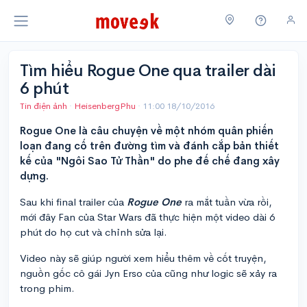
Tìm hiểu Rogue One qua trailer dài
6 phút
Tin điện ảnh
·
HeisenbergPhu
·
11:00 18/10/2016
Rogue One là câu chuyện về một nhóm quân phiến
loạn đang cố trên đường tìm và đánh cắp bản thiết
kế của "Ngôi Sao Tử Thần" do phe đế chế đang xây
dựng.
Sau khi final trailer của
Rogue One
ra mắt tuần vừa rồi,
mới đây Fan của Star Wars đã thực hiện một video dài 6
phút do họ cut và chỉnh sửa lại.
Video này sẽ giúp người xem hiểu thêm về cốt truyện,
nguồn gốc cô gái Jyn Erso của cũng như logic sẽ xảy ra
trong phim.