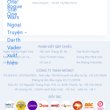
NeroHuynh ·
15:02 15/08/2016
PHIM VIỆT SẮP CHIẾU
Nghỉ Hè Sợ Nghỉ Hưu
Hộ Linh Tráng Sĩ: Bí Ẩn Mộ Vua Đinh
Trại Buôn Người
Mãi Nợ Một Lời Tạm Biệt
Quý Tử Vượt Giàu
Bóng Ma Nhà Hát
Lên Hương
Út Lan 2
Án Mạng Karaoke
CÔNG TY TNHH MONET
Số ĐKKD: 0315367026 · Nơi cấp: Sở kế hoạch và đầu tư Tp. Hồ Chí Minh
· Đăng ký lần đầu ngày 01/11/2018
Địa chỉ: 33 Nguyễn Trung Trực, P.5, Q. Bình Thạnh, Tp. Hồ Chí Minh
Về chúng tôi
·
Chính sách bảo mật
·
Hỗ trợ
·
Liên hệ
· v8.1
ĐỐI TÁC