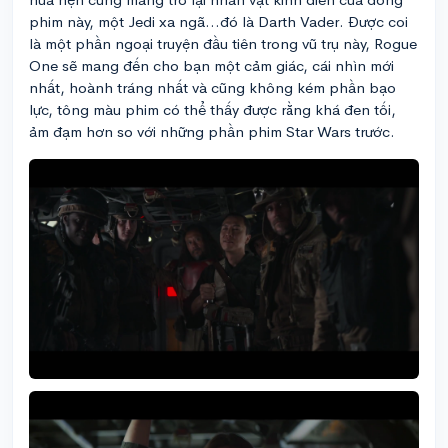
phim này, một Jedi xa ngã...đó là Darth Vader. Được coi
là một phần ngoại truyện đầu tiên trong vũ trụ này, Rogue
One sẽ mang đến cho bạn một cảm giác, cái nhìn mới
nhất, hoành tráng nhất và cũng không kém phần bạo
lực, tông màu phim có thể thấy được rằng khá đen tối,
ảm đạm hơn so với những phần phim Star Wars trước.