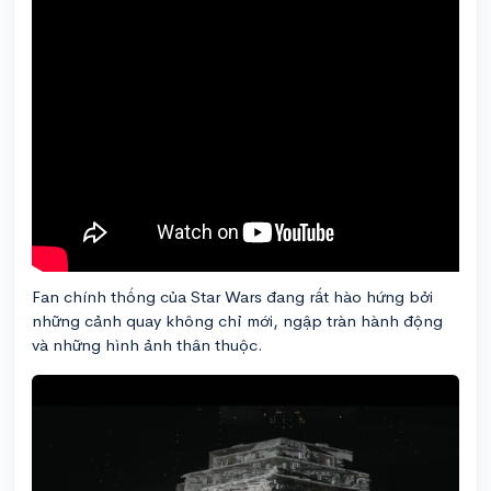
Fan chính thống của Star Wars đang rất hào hứng bởi
những cảnh quay không chỉ mới, ngập tràn hành động
và những hình ảnh thân thuộc.