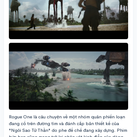
Rogue One là câu chuyện về một nhóm quân phiến loạn
đang cố trên đường tìm và đánh cắp bản thiết kế của
"Ngôi Sao Tử Thần" do phe đế chế đang xây dựng. Phim
hứa hẹn cũng mang trở lại nhân vật kinh điển của dòng