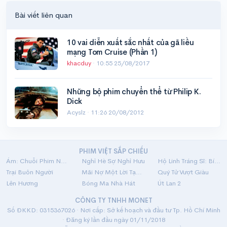
Bài viết liên quan
10 vai diễn xuất sắc nhất của gã liều
mạng Tom Cruise (Phần 1)
khacduy
·
10:55 25/08/2017
Những bộ phim chuyển thể từ Philip K.
Dick
Acyslz ·
11:26 20/08/2012
PHIM VIỆT SẮP CHIẾU
Ám: Chuỗi Phim Ngắn Linh Dị
Nghỉ Hè Sợ Nghỉ Hưu
Hộ Linh Tráng Sĩ: Bí Ẩn Mộ Vua Đinh
Trại Buôn Người
Mãi Nợ Một Lời Tạm Biệt
Quý Tử Vượt Giàu
Lên Hương
Bóng Ma Nhà Hát
Út Lan 2
CÔNG TY TNHH MONET
Số ĐKKD: 0315367026 · Nơi cấp: Sở kế hoạch và đầu tư Tp. Hồ Chí Minh
· Đăng ký lần đầu ngày 01/11/2018