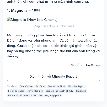
anh thậm chí còn phát minh ra màn hình cảm ứng.
1. Magnolia – 1999
Magnolia (New Line Cinema)
Một trong những phim đem lại đề cử Oscar cho Cruise.
Dù chỉ đóng vai phụ nhưng anh đã có màn toả sáng rất
riêng. Cruise thậm chí còn khiến khán giả ghét nhân vật
này nhưng không thể phủ nhận sức hút của anh trong vai
diễn ấy.
Nguồn: The Wrap
Xem thêm về Minority Report
Từ khóa:
Tom Cruise
Top Gun
Eyes Wide Shut
Minority Report
Risky Business
Jerry Maguire
Born on the fourth of July
Magnolia
Nhiệm Vụ Bất Khả Thi: Sụp Đổ
tổng hợp phim