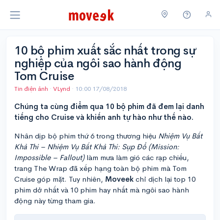
10 bộ phim xuất sắc nhất trong sự
nghiệp của ngôi sao hành động
Tom Cruise
Tin điện ảnh
·
VLynd
·
10:00 17/08/2018
Chúng ta cùng điểm qua 10 bộ phim đã đem lại danh
tiếng cho Cruise và khiến anh tự hào như thế nào.
Nhân dịp bộ phim thứ 6 trong thương hiệu
Nhiệm Vụ Bất
Khả Thi – Nhiệm Vụ Bất Khả Thi: Sụp Đổ (Mission:
Impossible – Fallout)
làm mưa làm gió các rạp chiếu,
trang The Wrap đã xếp hạng toàn bộ phim mà Tom
Cruise góp mặt. Tuy nhiên,
Moveek
chỉ dịch lại top 10
phim dở nhất và 10 phim hay nhất mà ngôi sao hành
động này từng tham gia.