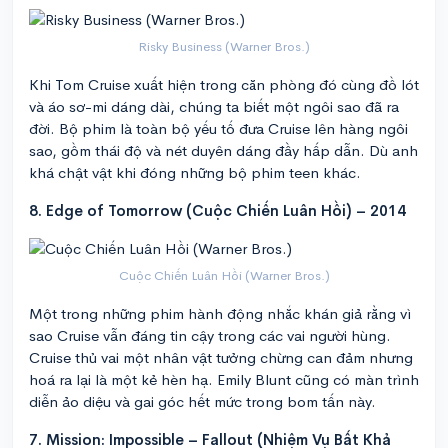
Risky Business (Warner Bros.)
Khi Tom Cruise xuất hiện trong căn phòng đó cùng đồ lót
và áo sơ-mi dáng dài, chúng ta biết một ngôi sao đã ra
đời. Bộ phim là toàn bộ yếu tố đưa Cruise lên hàng ngôi
sao, gồm thái độ và nét duyên dáng đầy hấp dẫn. Dù anh
khá chật vật khi đóng những bộ phim teen khác.
8. Edge of Tomorrow (Cuộc Chiến Luân Hồi) – 2014
Cuộc Chiến Luân Hồi (Warner Bros.)
Một trong những phim hành động nhắc khán giả rằng vì
sao Cruise vẫn đáng tin cậy trong các vai người hùng.
Cruise thủ vai một nhân vật tưởng chừng can đảm nhưng
hoá ra lại là một kẻ hèn hạ. Emily Blunt cũng có màn trình
diễn ảo diệu và gai góc hết mức trong bom tấn này.
7. Mission: Impossible – Fallout (Nhiệm Vụ Bất Khả