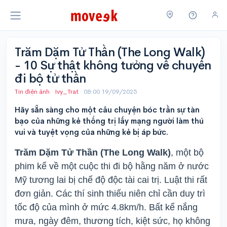
Trăm Dặm Tử Thần (The Long Walk)
- 10 Sự thật không tưởng về chuyến
đi bộ tử thần
Tin điện ảnh
·
Ivy_Trat
·
08:00 19/09/2025
Hãy sẵn sàng cho một câu chuyện bóc trần sự tàn
bạo của những kẻ thống trị lấy mạng người làm thú
vui và tuyệt vọng của những kẻ bị áp bức.
Trăm Dặm Tử Thần (The Long Walk)
, một bộ
phim kể về một cuộc thi đi bộ hằng năm ở nước
Mỹ tương lai bị chế độ độc tài cai trị. Luật thi rất
đơn giản. Các thí sinh thiếu niên chỉ cần duy trì
tốc độ của mình ở mức 4.8km/h. Bất kể nắng
mưa, ngày đêm, thương tích, kiệt sức, họ không