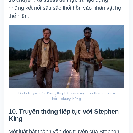
trò chuyện, xả stress để thực sự tạo dựng
những kết nối sâu sắc thổi hồn vào nhân vật họ
thể hiện.
Đã là truyện của King, thì phải sẵn sàng tinh thần cho cái
kết...chưng hửng
10. Truyền thống tiếp tục với Stephen
King
Một luật bất thành văn đọc truyện của Stephen