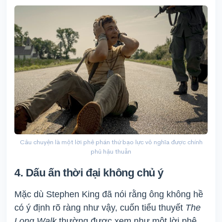
Câu chuyện là một lời phê phán thứ bạo lực vô nghĩa được chính
phủ hậu thuẫn
4. Dấu ấn thời đại không chủ ý
Mặc dù Stephen King đã nói rằng ông không hề
có ý định rõ ràng như vậy, cuốn tiểu thuyết
The
Long Walk
thường được xem như một lời phê