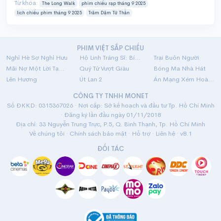
Từ khóa:
The Long Walk
phim chiếu rạp tháng 9 2025
lịch chiếu phim tháng 9 2025
Trăm Dặm Tử Thần
PHIM VIỆT SẮP CHIẾU
Nghỉ Hè Sợ Nghỉ Hưu
Hộ Linh Tráng Sĩ: Bí Ẩn Mộ Vua Đinh
Trại Buôn Người
Mãi Nợ Một Lời Tạm Biệt
Quý Tử Vượt Giàu
Bóng Ma Nhà Hát
Lên Hương
Út Lan 2
Án Mạng Xém Hoàn Hảo
CÔNG TY TNHH MONET
Số ĐKKD: 0315367026 · Nơi cấp: Sở kế hoạch và đầu tư Tp. Hồ Chí Minh
· Đăng ký lần đầu ngày 01/11/2018
Địa chỉ: 33 Nguyễn Trung Trực, P.5, Q. Bình Thạnh, Tp. Hồ Chí Minh
Về chúng tôi
·
Chính sách bảo mật
·
Hỗ trợ
·
Liên hệ
· v8.1
ĐỐI TÁC