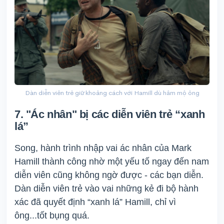
Dàn diễn viên trẻ giữ khoảng cách với Hamill dù hâm mộ ông
7. "Ác nhân" bị các diễn viên trẻ “xanh
lá”
Song, hành trình nhập vai ác nhân của Mark
Hamill thành công nhờ một yếu tố ngay đến nam
diễn viên cũng không ngờ được - các bạn diễn.
Dàn diễn viên trẻ vào vai những kẻ đi bộ hành
xác đã quyết định “xanh lá” Hamill, chỉ vì
ông...tốt bụng quá.