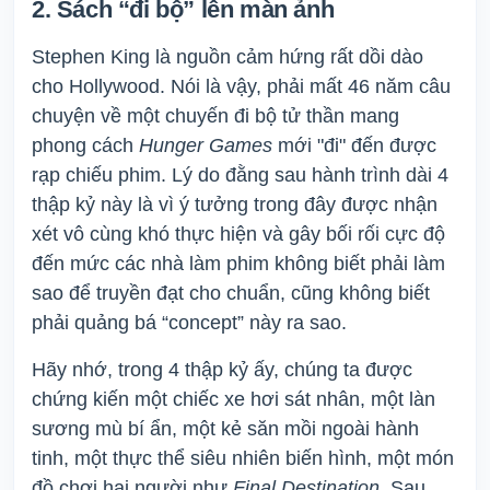
2. Sách “đi bộ” lên màn ảnh
Stephen King là nguồn cảm hứng rất dồi dào
cho Hollywood. Nói là vậy, phải mất 46 năm câu
chuyện về một chuyến đi bộ tử thần mang
phong cách
Hunger Games
mới "đi" đến được
rạp chiếu phim. Lý do đằng sau hành trình dài 4
thập kỷ này là vì ý tưởng trong đây được nhận
xét vô cùng khó thực hiện và gây bối rối cực độ
đến mức các nhà làm phim không biết phải làm
sao để truyền đạt cho chuẩn, cũng không biết
phải quảng bá “concept” này ra sao.
Hãy nhớ, trong 4 thập kỷ ấy, chúng ta được
chứng kiến một chiếc xe hơi sát nhân, một làn
sương mù bí ẩn, một kẻ săn mồi ngoài hành
tinh, một thực thể siêu nhiên biến hình, một món
đồ chơi hại người như
Final Destination
. Sau