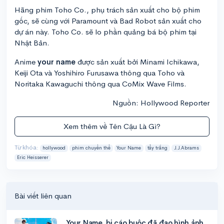
Hãng phim Toho Co., phụ trách sản xuất cho bộ phim
gốc, sẽ cùng với Paramount và Bad Robot sản xuất cho
dự án này. Toho Co. sẽ lo phần quảng bá bộ phim tại
Nhật Bản.
Anime
your name
được sản xuất bởi Minami Ichikawa,
Keiji Ota và Yoshihiro Furusawa thông qua Toho và
Noritaka Kawaguchi thông qua CoMix Wave Films.
Nguồn: Hollywood Reporter
Xem thêm về Tên Cậu Là Gì?
Từ khóa:
hollywood
phim chuyển thể
Your Name
tẩy trắng
J.J.Abrams
Eric Heisserer
Bài viết liên quan
Your Name. bị cáo buộc đã đạo hình ảnh