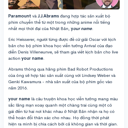
Paramount
và
J.J.Abrams
đang hợp tác sản xuất bộ
phim chuyển thể từ một trong những anime nổi tiếng
nhất mọi thời đại của Nhật Bản,
y
our name
.
Eric Heisserer, người từng được đề cử giải Oscar với kịch
bản cho bộ phim khoa học viễn tưởng Arrival của đạo
diễn Denis Villeneunve, sẽ tham gia viết kịch bản cho live
action
your name
.
Abrams thông qua hãng phim Bad Robot Productions
của ông sẽ hợp tác sản xuất cùng với Lindsey Weber và
Genki Kawamura - nhà sản xuất của bộ phim gốc vào
năm 2016.
your name
là câu truyện khoa học viễn tưởng mang màu
sắc lãng mạn xoay quanh một chàng trai cùng một cô
gái đến từ hai nơi khác nhau ở Nhật Bản nhận ra họ có
thể hoán đổi thân xác cho nhau. Họ đồng thời phát
hiện ra mình bị chia cách bởi cả không gian và thời gian.