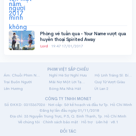
Phòng vé tuần qua - Your Name vượt qua
huyền thoại Spirited Away
Lord
·
19:47 17/01/2017
PHIM VIỆT SẮP CHIẾU
Ám: Chuỗi Phim Ngắn Linh Dị
Nghỉ Hè Sợ Nghỉ Hưu
Hộ Linh Tráng Sĩ: Bí Ẩn Mộ Vua Đinh
Trại Buôn Người
Mãi Nợ Một Lời Tạm Biệt
Quý Tử Vượt Giàu
Lên Hương
Bóng Ma Nhà Hát
Út Lan 2
CÔNG TY TNHH MONET
Số ĐKKD: 0315367026 · Nơi cấp: Sở kế hoạch và đầu tư Tp. Hồ Chí Minh
· Đăng ký lần đầu ngày 01/11/2018
Địa chỉ: 33 Nguyễn Trung Trực, P.5, Q. Bình Thạnh, Tp. Hồ Chí Minh
Về chúng tôi
·
Chính sách bảo mật
·
Hỗ trợ
·
Liên hệ
· v8.1
ĐỐI TÁC