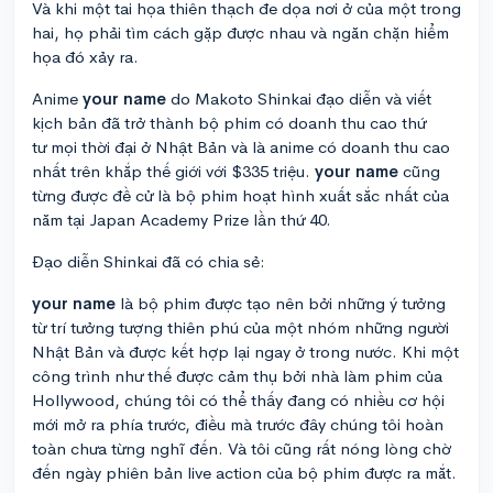
Và khi một tai họa thiên thạch đe dọa nơi ở của một trong
hai, họ phải tìm cách gặp được nhau và ngăn chặn hiểm
họa đó xảy ra.
Anime
your name
do Makoto Shinkai đạo diễn và viết
kịch bản đã trở thành bộ phim có doanh thu cao thứ
tư mọi thời đại ở Nhật Bản và là anime có doanh thu cao
nhất trên khắp thế giới với $335 triệu.
your name
cũng
từng được đề cử là bộ phim hoạt hình xuất sắc nhất của
năm tại Japan Academy Prize lần thứ 40.
Đạo diễn Shinkai đã có chia sẻ:
your name
là bộ phim được tạo nên bởi những ý tưởng
từ trí tưởng tượng thiên phú của một nhóm những người
Nhật Bản và được kết hợp lại ngay ở trong nước. Khi một
công trình như thế được cảm thụ bởi nhà làm phim của
Hollywood, chúng tôi có thể thấy đang có nhiều cơ hội
mới mở ra phía trước, điều mà trước đây chúng tôi hoàn
toàn chưa từng nghĩ đến. Và tôi cũng rất nóng lòng chờ
đến ngày phiên bản live action của bộ phim được ra mắt.