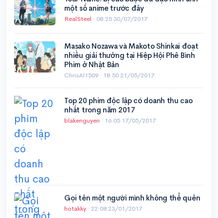
một số anime trước đây
RealSteel
·
08:25 30/07/2017
Masako Nozawa và Makoto Shinkai đoạt
nhiều giải thưởng tại Hiệp Hội Phê Bình
Phim ở Nhật Bản
ChrisAl1509 ·
18:50 21/05/2017
Top 20 phim độc lập có doanh thu cao
nhất trong năm 2017
blakenguyen
·
16:05 17/05/2017
Gọi tên một người mình không thể quên
hotakky
·
22:08 23/01/2017