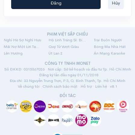
Đăng
Hủy
PHIM VIỆT SẮP CHIẾU
Nghỉ Hè Sợ Nghỉ Hưu
Hộ Linh Tráng Sĩ: Bí Ẩn Mộ Vua Đinh
Trại Buôn Người
Mãi Nợ Một Lời Tạm Biệt
Quý Tử Vượt Giàu
Bóng Ma Nhà Hát
Lên Hương
Út Lan 2
Án Mạng Karaoke
CÔNG TY TNHH MONET
Số ĐKKD: 0315367026 · Nơi cấp: Sở kế hoạch và đầu tư Tp. Hồ Chí Minh
· Đăng ký lần đầu ngày 01/11/2018
Địa chỉ: 33 Nguyễn Trung Trực, P.5, Q. Bình Thạnh, Tp. Hồ Chí Minh
Về chúng tôi
·
Chính sách bảo mật
·
Hỗ trợ
·
Liên hệ
· v8.1
ĐỐI TÁC