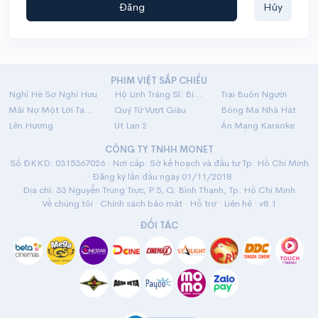
Đăng
Hủy
PHIM VIỆT SẮP CHIẾU
Nghỉ Hè Sợ Nghỉ Hưu
Hộ Linh Tráng Sĩ: Bí Ẩn Mộ Vua Đinh
Trại Buôn Người
Mãi Nợ Một Lời Tạm Biệt
Quý Tử Vượt Giàu
Bóng Ma Nhà Hát
Lên Hương
Út Lan 2
Án Mạng Karaoke
CÔNG TY TNHH MONET
Số ĐKKD: 0315367026 · Nơi cấp: Sở kế hoạch và đầu tư Tp. Hồ Chí Minh
· Đăng ký lần đầu ngày 01/11/2018
Địa chỉ: 33 Nguyễn Trung Trực, P.5, Q. Bình Thạnh, Tp. Hồ Chí Minh
Về chúng tôi
·
Chính sách bảo mật
·
Hỗ trợ
·
Liên hệ
· v8.1
ĐỐI TÁC