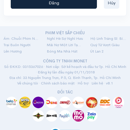
Đăng
Hủy
PHIM VIỆT SẮP CHIẾU
Ám: Chuỗi Phim Ngắn Linh Dị
Nghỉ Hè Sợ Nghỉ Hưu
Hộ Linh Tráng Sĩ: Bí Ẩn Mộ Vua Đinh
Trại Buôn Người
Mãi Nợ Một Lời Tạm Biệt
Quý Tử Vượt Giàu
Lên Hương
Bóng Ma Nhà Hát
Út Lan 2
CÔNG TY TNHH MONET
Số ĐKKD: 0315367026 · Nơi cấp: Sở kế hoạch và đầu tư Tp. Hồ Chí Minh
· Đăng ký lần đầu ngày 01/11/2018
Địa chỉ: 33 Nguyễn Trung Trực, P.5, Q. Bình Thạnh, Tp. Hồ Chí Minh
Về chúng tôi
·
Chính sách bảo mật
·
Hỗ trợ
·
Liên hệ
· v8.1
ĐỐI TÁC