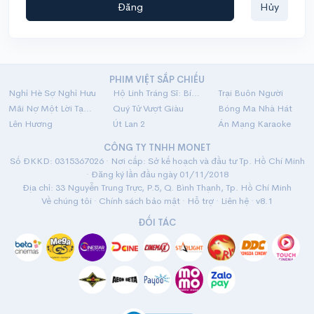
Đăng
Hủy
PHIM VIỆT SẮP CHIẾU
Nghỉ Hè Sợ Nghỉ Hưu
Hộ Linh Tráng Sĩ: Bí Ẩn Mộ Vua Đinh
Trại Buôn Người
Mãi Nợ Một Lời Tạm Biệt
Quý Tử Vượt Giàu
Bóng Ma Nhà Hát
Lên Hương
Út Lan 2
Án Mạng Karaoke
CÔNG TY TNHH MONET
Số ĐKKD: 0315367026 · Nơi cấp: Sở kế hoạch và đầu tư Tp. Hồ Chí Minh
· Đăng ký lần đầu ngày 01/11/2018
Địa chỉ: 33 Nguyễn Trung Trực, P.5, Q. Bình Thạnh, Tp. Hồ Chí Minh
Về chúng tôi
·
Chính sách bảo mật
·
Hỗ trợ
·
Liên hệ
· v8.1
ĐỐI TÁC