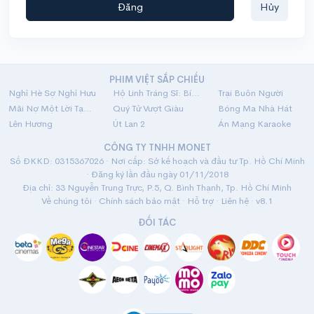
Đăng
Hủy
PHIM VIỆT SẮP CHIẾU
Nghỉ Hè Sợ Nghỉ Hưu
Hộ Linh Tráng Sĩ: Bí Ẩn Mộ Vua Đinh
Trại Buôn Người
Mãi Nợ Một Lời Tạm Biệt
Quý Tử Vượt Giàu
Bóng Ma Nhà Hát
Lên Hương
Út Lan 2
Án Mạng Karaoke
CÔNG TY TNHH MONET
Số ĐKKD: 0315367026 · Nơi cấp: Sở kế hoạch và đầu tư Tp. Hồ Chí Minh
· Đăng ký lần đầu ngày 01/11/2018
Địa chỉ: 33 Nguyễn Trung Trực, P.5, Q. Bình Thạnh, Tp. Hồ Chí Minh
Về chúng tôi
·
Chính sách bảo mật
·
Hỗ trợ
·
Liên hệ
· v8.1
ĐỐI TÁC