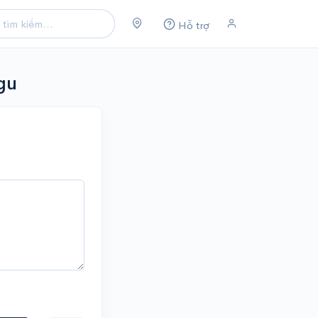
Hỗ trợ
gu