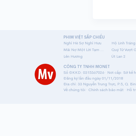
PHIM VIỆT SẮP CHIẾU
Nghỉ Hè Sợ Nghỉ Hưu
Mãi Nợ Một Lời Tạm Biệt
Quý Tử Vượt 
Lên Hương
Út Lan 2
CÔNG TY TNHH MONET
Số ĐKKD: 0315367026 · Nơi cấp: Sở kế ho
Đăng ký lần đầu ngày 01/11/2018
Địa chỉ: 33 Nguyễn Trung Trực, P.5, Q. Bì
Về chúng tôi
·
Chính sách bảo mật
·
Hỗ t