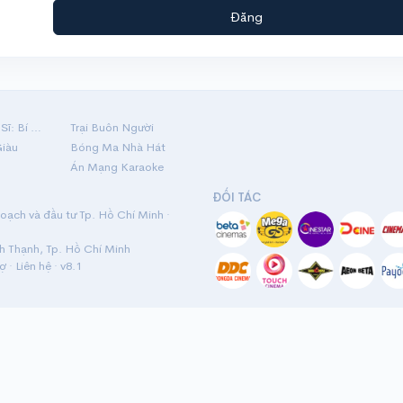
Đăng
Hộ Linh Tráng Sĩ: Bí Ẩn Mộ Vua Đinh
Trại Buôn Người
Giàu
Bóng Ma Nhà Hát
Án Mạng Karaoke
ĐỐI TÁC
ạch và đầu tư Tp. Hồ Chí Minh ·
nh Thạnh, Tp. Hồ Chí Minh
rợ
·
Liên hệ
· v8.1