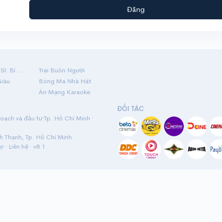
Đăng
Hộ Linh Tráng Sĩ: Bí Ẩn Mộ Vua Đinh
Trại Buôn Người
Giàu
Bóng Ma Nhà Hát
Án Mạng Karaoke
ĐỐI TÁC
ạch và đầu tư Tp. Hồ Chí Minh ·
nh Thạnh, Tp. Hồ Chí Minh
rợ
·
Liên hệ
· v8.1