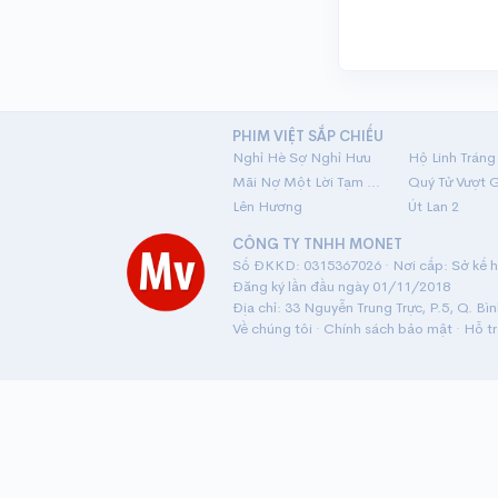
PHIM VIỆT SẮP CHIẾU
Nghỉ Hè Sợ Nghỉ Hưu
Mãi Nợ Một Lời Tạm Biệt
Quý Tử Vượt 
Lên Hương
Út Lan 2
CÔNG TY TNHH MONET
Số ĐKKD: 0315367026 · Nơi cấp: Sở kế ho
Đăng ký lần đầu ngày 01/11/2018
Địa chỉ: 33 Nguyễn Trung Trực, P.5, Q. Bì
Về chúng tôi
·
Chính sách bảo mật
·
Hỗ t