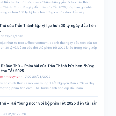
ủ tiếp tục là một bộ phim sở hữu những yếu tố tạo nên thành
n Thành. Trong 3 ngày đầu tiên của Tết 2025, bộ phim ghi nhận
òng vé hơn 100 tỷ, kỷ lục chưa từng có của đạo diễn này.
Thủ của Trấn Thành lập kỷ lục hơn 30 tỷ ngày đầu tiên
u
:38 29/01/2025
 cập nhật từ Box Office Vietnam, doanh thu ngày đầu tiên của Bộ
ơn 30 tỷ và bỏ xa các đối thủ phim Tết 2025 khác trong bảng xếp
 Tứ Báo Thủ – Phim hài của Trấn Thành hứa hẹn "bùng
 thu Tết 2025
im
·
miduynph
·
17:00 20/01/2025
hủ sẽ chính thức ra rạp vào mùng 1 Tết Nguyên Đán 2025 và đây
 một bộ phim tình cảm - hài hước dành cho dịp đầu năm.
Thủ – Hài “bung nóc” với bộ phim Tết 2025 đến từ Trấn
10:41 06/01/2025