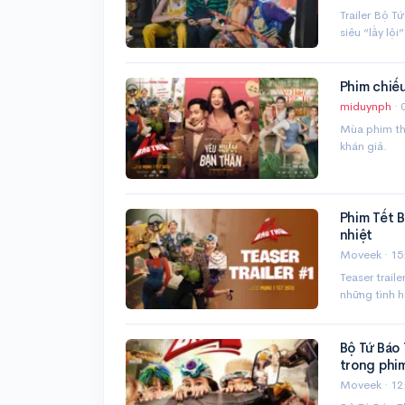
Trailer Bộ T
siêu “lầy lội”
Phim chiế
miduynph
·
Mùa phim thá
khán giả.
Phim Tết B
nhiệt
Moveek ·
15
Teaser trail
những tình 
Bộ Tứ Báo 
trong phi
Moveek ·
12