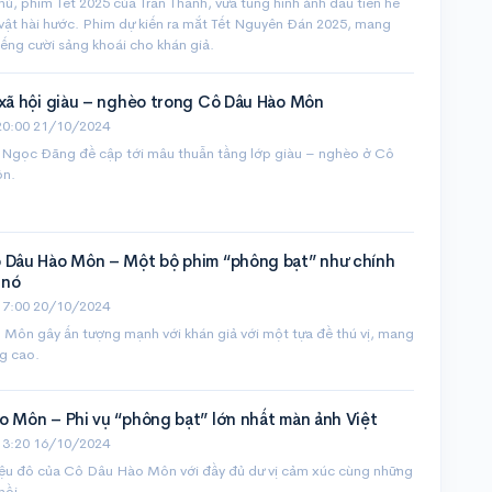
ủ, phim Tết 2025 của Trấn Thành, vừa tung hình ảnh đầu tiên hé
vật hài hước. Phim dự kiến ra mắt Tết Nguyên Đán 2025, mang
ếng cười sảng khoái cho khán giả.
 xã hội giàu – nghèo trong Cô Dâu Hào Môn
20:00 21/10/2024
 Ngọc Đãng đề cập tới mâu thuẫn tầng lớp giàu – nghèo ở Cô
n.
 Dâu Hào Môn – Một bộ phim “phông bạt” như chính
 nó
17:00 20/10/2024
Môn gây ấn tượng mạnh với khán giả với một tựa đề thú vị, mang
g cao.
o Môn – Phi vụ “phông bạt” lớn nhất màn ảnh Việt
13:20 16/10/2024
iệu đô của Cô Dâu Hào Môn với đầy đủ dư vị cảm xúc cùng những
hồi.