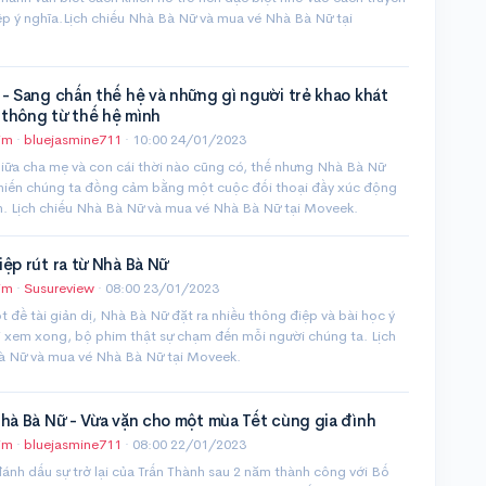
ệp ý nghĩa.Lịch chiếu Nhà Bà Nữ và mua vé Nhà Bà Nữ tại
- Sang chấn thế hệ và những gì người trẻ khao khát
thông từ thế hệ mình
im
·
bluejasmine711
·
10:00 24/01/2023
iữa cha mẹ và con cái thời nào cũng có, thế nhưng Nhà Bà Nữ
khiến chúng ta đồng cảm bằng một cuộc đối thoại đầy xúc động
h. Lịch chiếu Nhà Bà Nữ và mua vé Nhà Bà Nữ tại Moveek.
ệp rút ra từ Nhà Bà Nữ
im
·
Susureview
·
08:00 23/01/2023
 đề tài giản dị, Nhà Bà Nữ đặt ra nhiều thông điệp và bài học ý
i xem xong, bộ phim thật sự chạm đến mỗi người chúng ta. Lịch
à Nữ và mua vé Nhà Bà Nữ tại Moveek.
hà Bà Nữ - Vừa vặn cho một mùa Tết cùng gia đình
im
·
bluejasmine711
·
08:00 22/01/2023
nh dấu sự trở lại của Trấn Thành sau 2 năm thành công với Bố