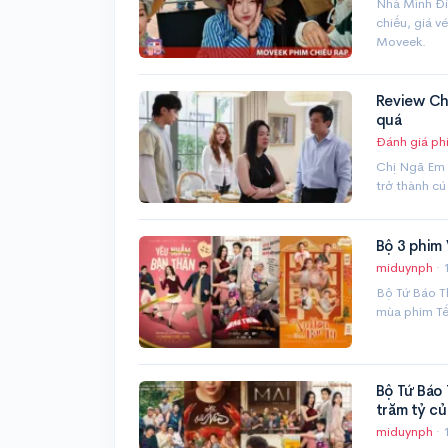
Nhà Mình Đi 
chiếu, giá v
Moveek.
Review Chị
quá
Đánh giá ph
Chị Ngã Em N
trở thành cú
Bộ 3 phim
miduynph
·
Bộ Tứ Báo T
mùa phim Tế
Bộ Tứ Báo
trăm tỷ củ
miduynph
·