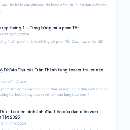
ứ Báo Thủ hé lộ câu chuyện “dở khóc dở cười” cùng dàn diễn viên
.
u rạp tháng 1 – Tưng bừng mùa phim Tết
08:00 30/12/2024
ng 1 cũng chính là lúc những bộ phim Tết đua nhau chiêu đãi
ộ Tứ Báo Thủ của Trấn Thành tung teaser trailer náo
:40 19/11/2024
er phim Tết Bộ tứ báo thủ chính thức ra mắt, hé lộ dàn diễn viên và
huống hài hước xoay quanh bộ tứ "báo làng báo xóm".
Thủ - Lộ diện hình ảnh đầu tiên của dàn diễn viên
m Tết 2025
:54 24/10/2024