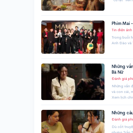
Phim Mai -
Tin điện ảnh
Trong buổi 
Anh Đào và 
Những vấn
Bà Nữ
Đánh giá ph
Những vấn đ
và con cái, 
Xem lịch ch
Những câu
Đánh giá ph
Dù cốt truy
nhưng Trấn T