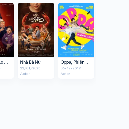
Cô Dâu Hào Môn
Nhà Bà Nữ
Oppa, Phiền Quá Nha!
4
22/01/2023
06/12/2019
Actor
Actor