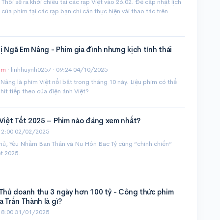
Thôi sẽ ra khởi chiếu tại các rạp Việt vào 26.02. Để cập nhật lịch
é của phim tại các rạp bạn chỉ cần thực hiện vài thao tác trên
 Ngã Em Nâng - Phim gia đình nhưng kịch tính thái
im
· linhhuynh0257 ·
09:24 04/10/2025
âng là phim Việt nổi bật trong tháng 10 này. Liệu phim có thể
 hit tiếp theo của điện ảnh Việt?
 Việt Tết 2025 – Phim nào đáng xem nhất?
12:00 02/02/2025
hủ, Yêu Nhầm Bạn Thân và Nụ Hôn Bạc Tỷ cùng “chinh chiến”
t 2025.
 Thủ doanh thu 3 ngày hơn 100 tỷ - Công thức phim
a Trấn Thành là gì?
18:00 31/01/2025