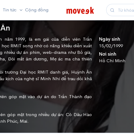
Tin tức
Cộng đồng
 Ân
 năm 1999, là em gái của diễn viên Trấn
Ngày sinh
 học RMIT song nhờ có năng khiếu diễn xuất
15/02/1999
g nhiều dự án phim, web-drama như Bố già,
Nơi sinh
ha, Đôi mắt âm dương, Mẹ ác ma cha thiên
Hồ Chí Minh
gôi trường Đại học RMIT danh giá, Huỳnh Ân
u kịch của nghệ sĩ Minh Nhí để trau dồi khả
viên góp mặt vào dự án do Trấn Thành đạo
iên góp mặt trong nhiều dự án: Cô Dâu Hào
nh Phúc, Mai.