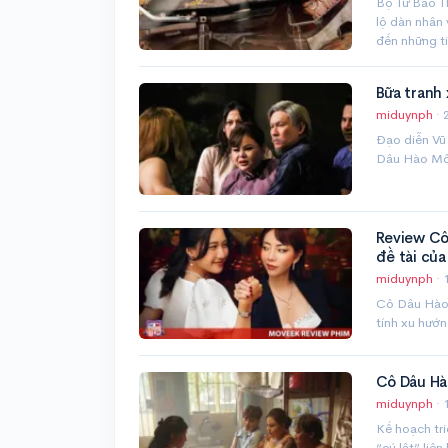
Bộ Tứ Báo Th
lộ dàn nhân 
đến những ti
Bữa tranh
miduynph
·
Đạo diễn Vũ
Dâu Hào Mô
Review Cô
đề tài của
miduynph
·
Cô Dâu Hào 
tính xu hướn
Cô Dâu Hà
miduynph
·
Kế hoạch tr
“cú lật” liên 