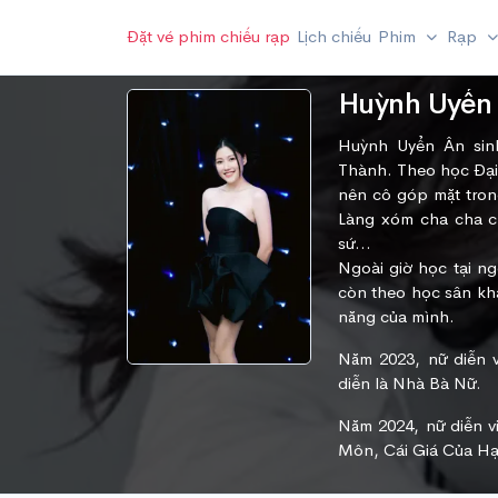
Đặt vé phim chiếu rạp
Lịch chiếu
Phim
Rạp
Huỳnh Uyển
Huỳnh Uyển Ân sinh
Thành. Theo học Đại
nên cô góp mặt tron
Làng xóm cha cha c
sứ…
Ngoài giờ học tại n
còn theo học sân khấ
năng của mình.
Năm 2023, nữ diễn 
diễn là Nhà Bà Nữ.
Năm 2024, nữ diễn v
Môn, Cái Giá Của Hạ