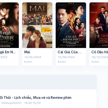
Chị Ngã Em Nâng
Mai
Cái Giá Của Hạnh Phúc
/2025
10/02/2024
19/04/2024
18/10/202
Actor
Actor
Actor
i Thôi - Lịch chiếu, Mua vé và Review phim
· linhhuynh0257 ·
18:00 15/02