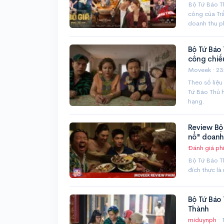
Bộ Tứ Báo Th
công của Trấ
doanh thu ph
Bộ Tứ Báo 
công chiế
Moveek ·
23
Theo số liệu
Tứ Báo Thủ h
hạng.
Review Bộ
nổ" doanh
Đánh giá ph
Bộ Tứ Báo T
đích thực là
Bộ Tứ Báo 
Thành
miduynph
·