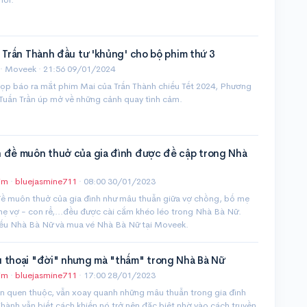
 Trấn Thành đầu tư 'khủng' cho bộ phim thứ 3
· Moveek ·
21:56 09/01/2024
họp báo ra mắt phim Mai của Trấn Thành chiếu Tết 2024, Phương
Tuấn Trần úp mở về những cảnh quay tình cảm.
 đề muôn thuở của gia đình được đề cập trong Nhà
im
·
bluejasmine711
·
08:00 30/01/2023
ề muôn thuở của gia đình như mâu thuẫn giữa vợ chồng, bố mẹ
mẹ vợ - con rể,...đều được cài cắm khéo léo trong Nhà Bà Nữ.
iếu Nhà Bà Nữ và mua vé Nhà Bà Nữ tại Moveek.
 thoại "đời" nhưng mà "thấm" trong Nhà Bà Nữ
im
·
bluejasmine711
·
17:00 28/01/2023
ện quen thuộc, vẫn xoay quanh những mâu thuẫn trong gia đình
hành vẫn biết cách khiến nó trở nên đặc biệt nhờ vào cách truyền