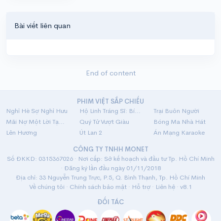
Bài viết liên quan
End of content
PHIM VIỆT SẮP CHIẾU
Nghỉ Hè Sợ Nghỉ Hưu
Hộ Linh Tráng Sĩ: Bí Ẩn Mộ Vua Đinh
Trại Buôn Người
Mãi Nợ Một Lời Tạm Biệt
Quý Tử Vượt Giàu
Bóng Ma Nhà Hát
Lên Hương
Út Lan 2
Án Mạng Karaoke
CÔNG TY TNHH MONET
Số ĐKKD: 0315367026 · Nơi cấp: Sở kế hoạch và đầu tư Tp. Hồ Chí Minh
· Đăng ký lần đầu ngày 01/11/2018
Địa chỉ: 33 Nguyễn Trung Trực, P.5, Q. Bình Thạnh, Tp. Hồ Chí Minh
Về chúng tôi
·
Chính sách bảo mật
·
Hỗ trợ
·
Liên hệ
· v8.1
ĐỐI TÁC