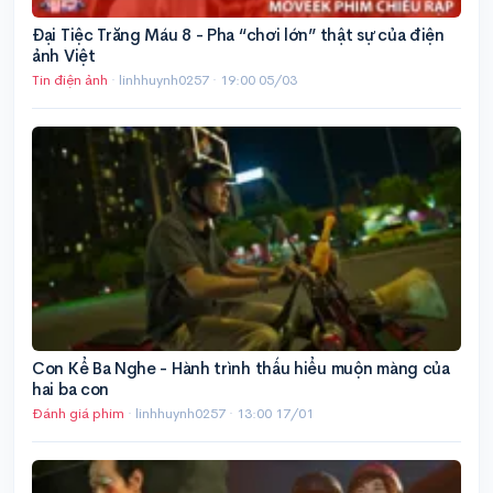
Đại Tiệc Trăng Máu 8 - Pha “chơi lớn” thật sự của điện
ảnh Việt
Tin điện ảnh
· linhhuynh0257 ·
19:00 05/03
Con Kể Ba Nghe - Hành trình thấu hiểu muộn màng của
hai ba con
Đánh giá phim
· linhhuynh0257 ·
13:00 17/01