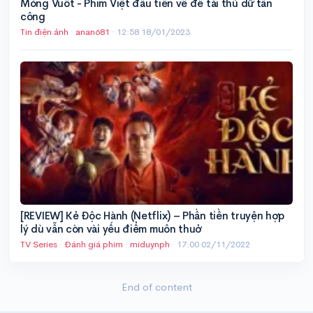
Móng Vuốt - Phim Việt đầu tiên về đề tài thú dữ tấn
công
Tin điện ảnh
·
anan681
·
12:58 18/01/2023
[REVIEW] Kẻ Độc Hành (Netflix) – Phần tiền truyện hợp
lý dù vẫn còn vài yếu điểm muôn thuở
TV Series
·
Đánh giá phim
·
miduynph
·
17:00 02/11/2022
End of content