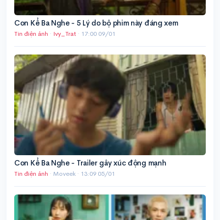
Con Kể Ba Nghe - 5 Lý do bộ phim này đáng xem
Tin điện ảnh
·
Ivy_Trat
·
17:00 09/01
Con Kể Ba Nghe - Trailer gây xúc động mạnh
Tin điện ảnh
· Moveek ·
13:09 05/01