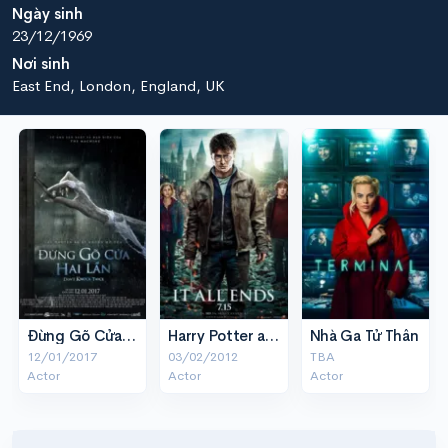
Ngày sinh
23/12/1969
Nơi sinh
East End, London, England, UK
Đừng Gõ Cửa 2 Lần
Harry Potter and the Deathly Hallows - Part 2
Nhà Ga Tử Thần
12/01/2017
03/02/2012
TBA
Actor
Actor
Actor