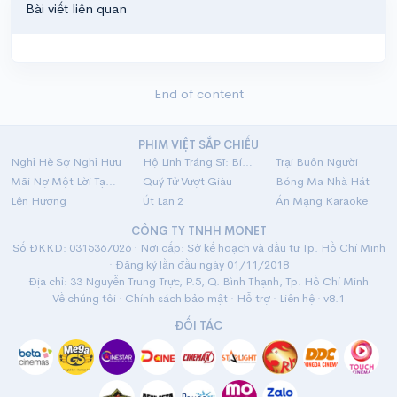
Bài viết liên quan
End of content
PHIM VIỆT SẮP CHIẾU
Nghỉ Hè Sợ Nghỉ Hưu
Hộ Linh Tráng Sĩ: Bí Ẩn Mộ Vua Đinh
Trại Buôn Người
Mãi Nợ Một Lời Tạm Biệt
Quý Tử Vượt Giàu
Bóng Ma Nhà Hát
Lên Hương
Út Lan 2
Án Mạng Karaoke
CÔNG TY TNHH MONET
Số ĐKKD: 0315367026 · Nơi cấp: Sở kế hoạch và đầu tư Tp. Hồ Chí Minh
· Đăng ký lần đầu ngày 01/11/2018
Địa chỉ: 33 Nguyễn Trung Trực, P.5, Q. Bình Thạnh, Tp. Hồ Chí Minh
Về chúng tôi
·
Chính sách bảo mật
·
Hỗ trợ
·
Liên hệ
· v8.1
ĐỐI TÁC