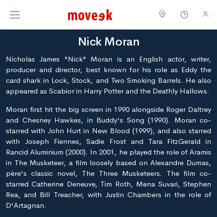
Nick Moran
Nicholas James "Nick" Moran is an English actor, writer,
producer and director, best known for his role as Eddy the
card shark in Lock, Stock, and Two Smoking Barrels. He also
appeared as Scabior in Harry Potter and the Deathly Hallows.
Moran first hit the big screen in 1990 alongside Roger Daltrey
and Chesney Hawkes, in Buddy's Song (1990). Moran co-
starred with John Hurt in New Blood (1999), and also starred
with Joseph Fiennes, Sadie Frost and Tara FitzGerald in
Rancid Aluminium (2000). In 2001, he played the role of Aramis
in The Musketeer, a film loosely based on Alexandre Dumas,
père's classic novel, The Three Musketeers. The film co-
starred Catherine Deneuve, Tim Roth, Mena Suvari, Stephen
Rea, and Bill Treacher, with Justin Chambers in the role of
D'Artagnan.