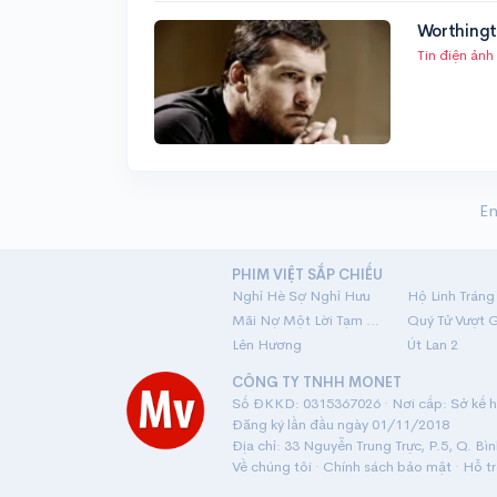
Worthingt
Tin điện ảnh
En
PHIM VIỆT SẮP CHIẾU
Nghỉ Hè Sợ Nghỉ Hưu
Mãi Nợ Một Lời Tạm Biệt
Quý Tử Vượt 
Lên Hương
Út Lan 2
CÔNG TY TNHH MONET
Số ĐKKD: 0315367026 · Nơi cấp: Sở kế ho
Đăng ký lần đầu ngày 01/11/2018
Địa chỉ: 33 Nguyễn Trung Trực, P.5, Q. Bì
Về chúng tôi
·
Chính sách bảo mật
·
Hỗ t