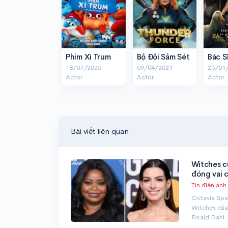
Phim Xì Trum
Bộ Đôi Sấm Sét
18/07/2025
09/04/2021
25/01
Actor
Actor
Actor
Bài viết liên quan
Witches c
đóng vai 
Tin điện ảnh
Octavia Spe
Witches của
Roald Dahl.