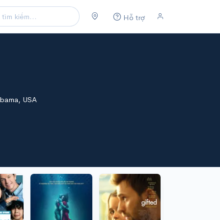
Hỗ trợ
abama, USA