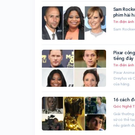
Sam Rockw
phim hài 
Tin điện ảnh
Sam Rockwel
Pixar côn
tiếng đầy
Tin điện ảnh
Pixar Animat
Dreyfus và 
của hãng.
16 cách để
Góc Nghệ T
Giải thưởng 
sử có thể tạ
nếu giành đ