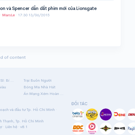
on và Spencer dẫn dắt phim mới của Lionsgate
·
MarsLe
·
17:30 13/06/2015
d of content
Hộ Linh Tráng Sĩ: Bí Ẩn Mộ Vua Đinh
Trại Buôn Người
Giàu
Bóng Ma Nhà Hát
Án Mạng Xém Hoàn Hảo
ĐỐI TÁC
ạch và đầu tư Tp. Hồ Chí Minh ·
nh Thạnh, Tp. Hồ Chí Minh
rợ
·
Liên hệ
· v8.1