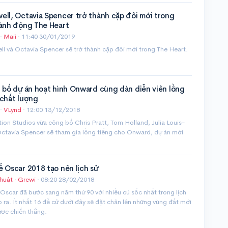
ell, Octavia Spencer trở thành cặp đôi mới trong
hành động The Heart
·
Maii
·
11:40 30/01/2019
l và Octavia Spencer sẽ trở thành cặp đôi mới trong The Heart.
g bố dự án hoạt hình Onward cùng dàn diễn viên lồng
 chất lượng
·
VLynd
·
12:00 13/12/2018
ion Studios vừa công bố Chris Pratt, Tom Holland, Julia Louis-
Octavia Spencer sẽ tham gia lồng tiếng cho Onward, dự án mới
 Oscar 2018 tạo nên lịch sử
huật
·
Grewi
·
08:20 28/02/2018
Oscar đã bước sang năm thứ 90 với nhiều cú sốc nhất trong lịch
o ra. Ít nhất 16 đề cử dưới đây sẽ đặt chân lên những vùng đất mới
ược chiến thắng.