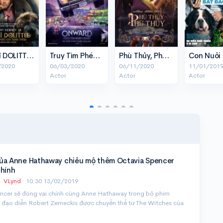
Bác Sĩ DOLITTLE: Chuyến Phiêu Lưu Thần Thoại
Truy Tìm Phép Thuật
Phù Thủy, Phù Thủy
/2020
06/03/2020
06/11/2020
11/01/201
Actor
Actor
Actor
ủa Anne Hathaway chiêu mộ thêm Octavia Spencer
chính
·
VLynd
·
10:30 13/02/2019
ncer sẽ đóng vai chính cùng Anne Hathaway trong bộ phim
 đạo diễn Robert Zemeckis được chuyển thể từ The Witches của