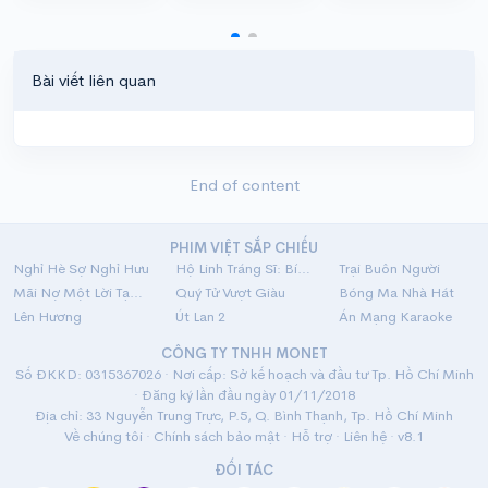
Bài viết liên quan
End of content
PHIM VIỆT SẮP CHIẾU
Nghỉ Hè Sợ Nghỉ Hưu
Hộ Linh Tráng Sĩ: Bí Ẩn Mộ Vua Đinh
Trại Buôn Người
Mãi Nợ Một Lời Tạm Biệt
Quý Tử Vượt Giàu
Bóng Ma Nhà Hát
Lên Hương
Út Lan 2
Án Mạng Karaoke
CÔNG TY TNHH MONET
Số ĐKKD: 0315367026 · Nơi cấp: Sở kế hoạch và đầu tư Tp. Hồ Chí Minh
· Đăng ký lần đầu ngày 01/11/2018
Địa chỉ: 33 Nguyễn Trung Trực, P.5, Q. Bình Thạnh, Tp. Hồ Chí Minh
Về chúng tôi
·
Chính sách bảo mật
·
Hỗ trợ
·
Liên hệ
· v8.1
ĐỐI TÁC