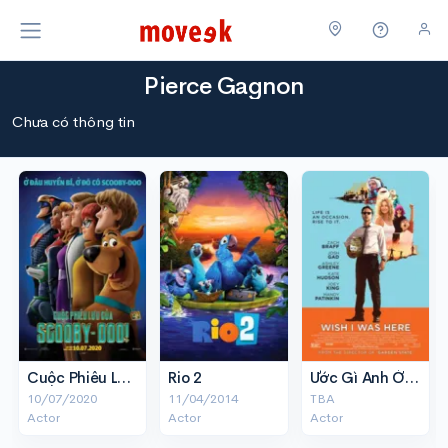
Pierce Gagnon
Chưa có thông tin
Cuộc Phiêu Lưu của Scooby-doo
Rio 2
Ước Gì Anh Ở Đây
10/07/2020
11/04/2014
TBA
Actor
Actor
Actor