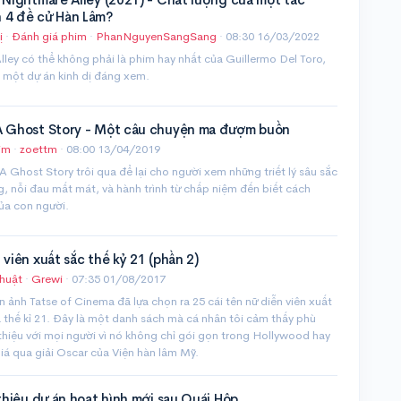
 4 đề cử Hàn Lâm?
ị
·
Đánh giá phim
·
PhanNguyenSangSang
·
08:30 16/03/2022
ley có thể không phải là phim hay nhất của Guillermo Del Toro,
 một dự án kinh dị đáng xem.
A Ghost Story - Một câu chuyện ma đượm buồn
im
·
zoettm
·
08:00 13/04/2019
A Ghost Story trôi qua để lại cho người xem những triết lý sâu sắc
, nỗi đau mất mát, và hành trình từ chấp niệm đến biết cách
ủa con người.
 viên xuất sắc thế kỷ 21 (phần 2)
huật
·
Grewi
·
07:35 01/08/2017
ện ảnh Tatse of Cinema đã lựa chọn ra 25 cái tên nữ diễn viên xuất
 thế kỉ 21. Đây là một danh sách mà cá nhân tôi cảm thấy phù
thiệu với mọi người vì nó không chỉ gói gọn trong Hollywood hay
á qua giải Oscar của Viện hàn lâm Mỹ.
 thiệu dự án hoạt hình mới sau Quái Hộp