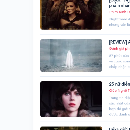
phẩm nhận
Phim Kinh D
Nightmare Al
nhưng vẫn là
[REVIEW] 
Đánh giá ph
87 phút của 
về cuộc sống
chấp nhận c
25 nữ diễn
Góc Nghệ T
Trang tin đi
sắc nhất của
hợp để giới 
được đánh gi
Laika giới