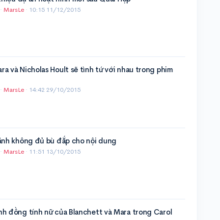
·
MarsLe
·
10:15 11/12/2015
a và Nicholas Hoult sẽ tình tứ với nhau trong phim
·
MarsLe
·
14:42 29/10/2015
cảnh không đủ bù đắp cho nội dung
·
MarsLe
·
11:51 13/10/2015
nh đồng tính nữ của Blanchett và Mara trong Carol