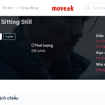
Tin tức
Cộng đồng
Sitting Still
Diễn 
Trailer
Yu Zh
Thời lượng
Congx
230 phút
Đạo 
Hu B
Nhà 
Wang
ịch chiếu