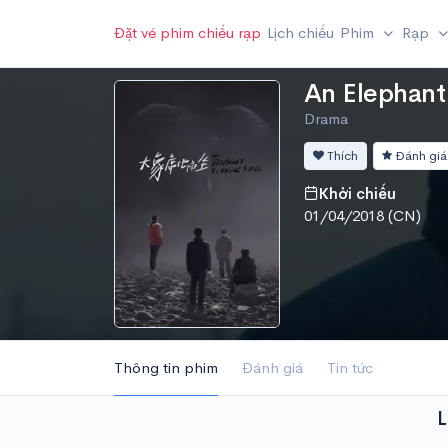
Đặt vé phim chiếu rạp
Lịch chiếu
Phim
Rạp
An Elephant 
Drama
Thích
Đánh giá
Khởi chiếu
01/04/2018 (CN)
Thông tin phim
Đánh giá
Tin tức
L