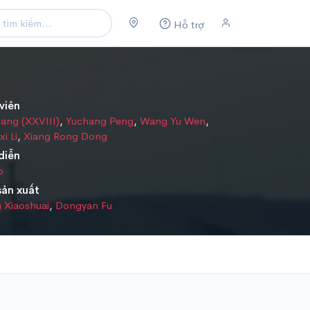
Hỗ trợ
viên
ang (XXVIII)
,
Yuchang Peng
,
Wang Yu Wen
,
i Li
,
Xiang Rong Dong
diễn
o
sản xuất
 Xiaoshuai
,
Dongyan Fu