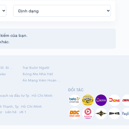
 kiếm của bạn.
khác.
Hộ Linh Tráng Sĩ: Bí Ẩn Mộ Vua Đinh
Trại Buôn Người
Giàu
Bóng Ma Nhà Hát
Án Mạng Xém Hoàn Hảo
ĐỐI TÁC
ạch và đầu tư Tp. Hồ Chí Minh ·
nh Thạnh, Tp. Hồ Chí Minh
rợ
·
Liên hệ
· v8.1