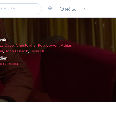
Hỗ trợ
viên
as Cage
,
Christopher Rob Bowen
,
Adrian
er
,
John Cusack
,
Lydia Hull
diễn
n C. Miller