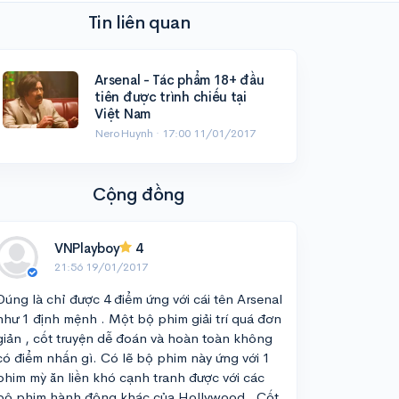
Tin liên quan
Arsenal - Tác phẩm 18+ đầu
tiên được trình chiếu tại
Việt Nam
NeroHuynh ·
17:00 11/01/2017
Cộng đồng
VNPlayboy
4
21:56 19/01/2017
Đúng là chỉ được 4 điểm ứng với cái tên Arsenal
như 1 định mệnh . Một bộ phim giải trí quá đơn
giản , cốt truyện dễ đoán và hoàn toàn không
có điểm nhấn gì. Có lẽ bộ phim này ứng với 1
phim mỳ ăn liền khó cạnh tranh được với các
bộ phim hành động khác của Hollywood . Cốt