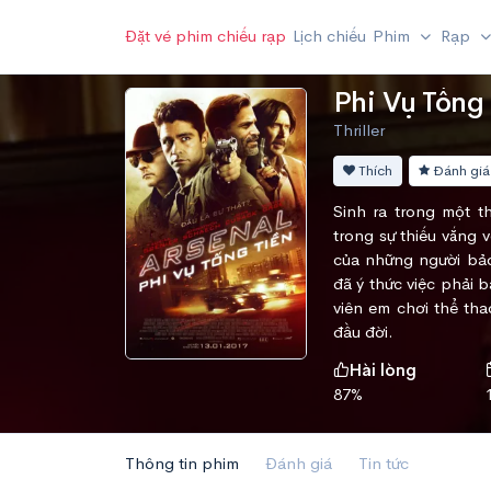
Đặt vé phim chiếu rạp
Lịch chiếu
Phim
Rạp
Phi Vụ Tống
Thriller
Thích
Đánh giá
Sinh ra trong một th
trong sự thiếu vắng 
của những người bảo
đã ý thức việc phải b
viên em chơi thể tha
đầu đời.
Hài lòng
87%
Thông tin phim
Đánh giá
Tin tức