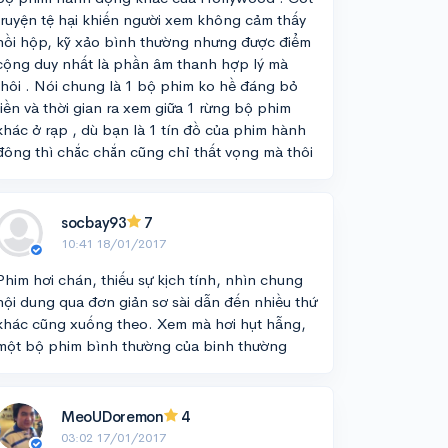
truyện tệ hại khiến người xem không cảm thấy
hồi hộp, kỹ xảo bình thường nhưng được điểm
cộng duy nhất là phần âm thanh hợp lý mà
thôi . Nói chung là 1 bộ phim ko hề đáng bỏ
tiền và thời gian ra xem giữa 1 rừng bộ phim
khác ở rạp , dù bạn là 1 tín đồ của phim hành
đông thì chắc chắn cũng chỉ thất vọng mà thôi
socbay93
7
10:41 18/01/2017
Phim hơi chán, thiếu sự kịch tính, nhìn chung
nội dung qua đơn giản sơ sài dẫn đến nhiều thứ
khác cũng xuống theo. Xem mà hơi hụt hẫng,
một bộ phim bình thường của binh thường
MeoUDoremon
4
03:02 17/01/2017