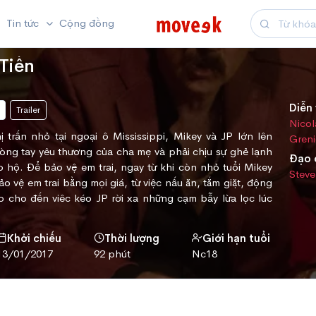
Tin tức
Cộng đồng
 Tiền
Diễn 
Trailer
Nicol
ị trấn nhỏ tại ngoại ô Mississippi, Mikey và JP lớn lên
Greni
vòng tay yêu thương của cha mẹ và phải chịu sự ghẻ lạnh
Đạo 
 hộ. Để bảo vệ em trai, ngay từ khi còn nhỏ tuổi Mikey
Steve
ảo vệ em trai bằng mọi giá, từ việc nấu ăn, tắm giặt, động
o cho đến viêc kéo JP rời xa những cạm bẫy lừa lọc lúc
Khởi chiếu
Thời lượng
Giới hạn tuổi
13/01/2017
92 phút
Nc18