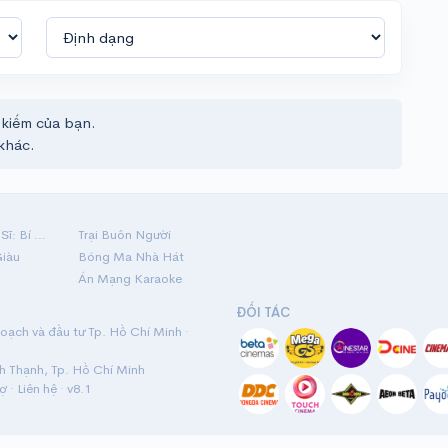
 kiếm của bạn.
khác.
Hộ Linh Tráng Sĩ: Bí Ẩn Mộ Vua Đinh
Trại Buôn Người
Giàu
Bóng Ma Nhà Hát
Án Mạng Karaoke
ĐỐI TÁC
ạch và đầu tư Tp. Hồ Chí Minh ·
nh Thạnh, Tp. Hồ Chí Minh
rợ
·
Liên hệ
· v8.1