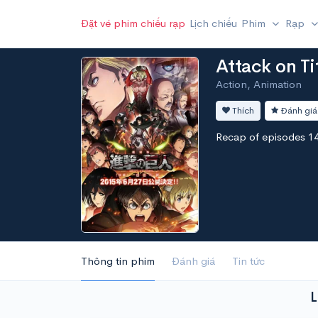
Đặt vé phim chiếu rạp
Lịch chiếu
Phim
Rạp
Attack on T
Action, Animation
Thích
Đánh giá
Recap of episodes 1
Thông tin phim
Đánh giá
Tin tức
L