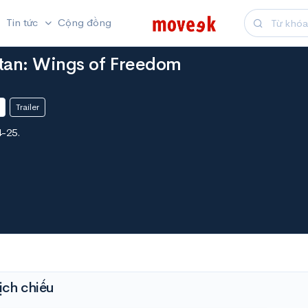
Tin tức
Cộng đồng
itan: Wings of Freedom
Trailer
4-25.
ịch chiếu