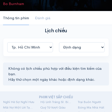
Bo Burnham
Thông tin phim
Đánh giá
Lịch chiếu
Không có lịch chiếu phù hợp với điều kiện tìm kiếm của
bạn.
Hãy thử chọn một ngày khác hoặc định dạng khác.
PHIM VIỆT SẮP CHIẾU
Nghỉ Hè Sợ Nghỉ Hưu
Hộ Linh Tráng Sĩ: Bí Ẩn Mộ Vua Đinh
Trại Buôn Người
Mãi Nợ Một Lời Tạm Biệt
Quý Tử Vượt Giàu
Bóng Ma Nhà Hát