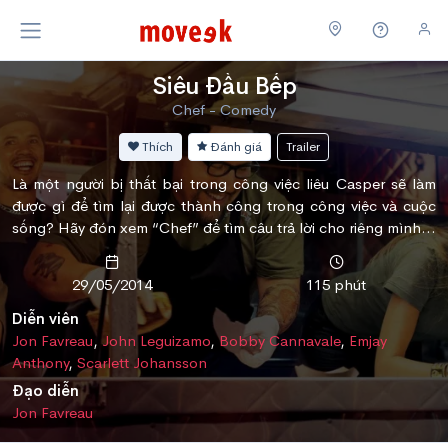
Siêu Đầu Bếp
Chef - Comedy
Thích
Đánh giá
Trailer
Là một người bị thất bại trong công việc liêu Casper sẽ làm
được gì để tìm lại được thành công trong công việc và cuộc
sống? Hãy đón xem “Chef” để tìm câu trả lời cho riêng mình...
29/05/2014
115 phút
Diễn viên
Jon Favreau
,
John Leguizamo
,
Bobby Cannavale
,
Emjay
Anthony
,
Scarlett Johansson
Đạo diễn
Jon Favreau