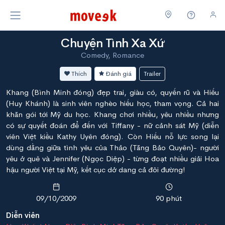
Chuyện Tình Xa Xứ
Comedy, Romance
Thích
Đánh giá
Trailer
Khang (Bình Minh đóng) đẹp trai, giàu có, quyến rũ và Hiếu
(Huy Khánh) là sinh viên nghèo hiếu học, tham vọng. Cả hai
khăn gói tới Mỹ du học. Khang chơi nhiều, yêu nhiều nhưng
có sự quyết đoán để đến với Tiffany - nữ cảnh sát Mỹ (diễn
viên Việt kiều Kathy Uyên đóng). Còn Hiếu nỗ lực song lại
dùng dằng giữa tình yêu của Thảo (Tăng Bảo Quyên)- người
yêu ở quê và Jennifer (Ngọc Diệp) - từng đoạt nhiều giải Hoa
hậu người Việt tại Mỹ, kết cục dở dang cả đôi đường!
09/10/2009
90 phút
Diễn viên