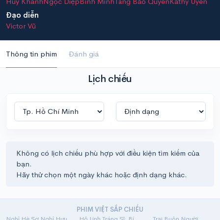
Huy Khánh
Ngọc Diệp
Bình Minh
Tăng Bảo Quyên
Kathy Uyên
Đạo diễn
Victor Vũ
Thông tin phim
Đánh giá
Lịch chiếu
Không có lịch chiếu phù hợp với điều kiện tìm kiếm của
bạn.
Hãy thử chọn một ngày khác hoặc định dạng khác.
PHIM VIỆT SẮP CHIẾU
Nghỉ Hè Sợ Nghỉ Hưu
Hộ Linh Tráng Sĩ: Bí Ẩn Mộ Vua Đinh
Trại Buôn Người