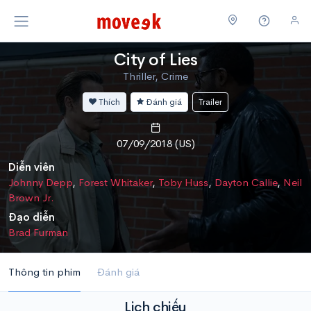
City of Lies
Thriller, Crime
Thích
Đánh giá
Trailer
07/09/2018 (US)
Diễn viên
Johnny Depp
,
Forest Whitaker
,
Toby Huss
,
Dayton Callie
,
Neil
Brown Jr.
Đạo diễn
Brad Furman
Thông tin phim
Đánh giá
Lịch chiếu