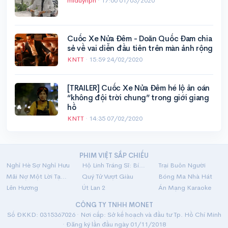
miduynph
·
17:00 01/03/2020
Cuốc Xe Nửa Đêm - Doãn Quốc Đam chia
sẻ về vai diễn đầu tiên trên màn ảnh rộng
KNTT
·
15:59 24/02/2020
[TRAILER] Cuốc Xe Nửa Đêm hé lộ ân oán
“không đội trời chung” trong giới giang
hồ
KNTT
·
14:35 07/02/2020
PHIM VIỆT SẮP CHIẾU
Nghỉ Hè Sợ Nghỉ Hưu
Hộ Linh Tráng Sĩ: Bí Ẩn Mộ Vua Đinh
Trại Buôn Người
Mãi Nợ Một Lời Tạm Biệt
Quý Tử Vượt Giàu
Bóng Ma Nhà Hát
Lên Hương
Út Lan 2
Án Mạng Karaoke
CÔNG TY TNHH MONET
Số ĐKKD: 0315367026 · Nơi cấp: Sở kế hoạch và đầu tư Tp. Hồ Chí Minh
· Đăng ký lần đầu ngày 01/11/2018