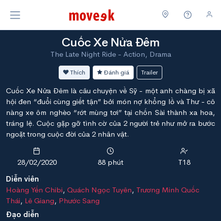
Cuốc Xe Nửa Đêm
The Late Night Ride - Action, Drama
Thích
Đánh giá
Trailer
Cuốc Xe Nửa Đêm là câu chuyện về Sỹ - một anh chàng bị xã
hội đen “đuổi cùng giết tận” bởi món nợ khổng lồ và Thư - cô
nàng xe ôm nghèo “rớt mùng tơi” tại chốn Sài thành xa hoa,
tráng lệ. Cuộc gặp gỡ tình cờ của 2 người trẻ như mở ra bước
ngoặt trong cuộc đời của 2 nhân vật.
28/02/2020
88 phút
T18
Diễn viên
Hoàng Yến Chibi
,
Quách Ngọc Tuyên
,
Trương Minh Quốc
Thái
,
Lê Giang
,
Phước Sang
Đạo diễn