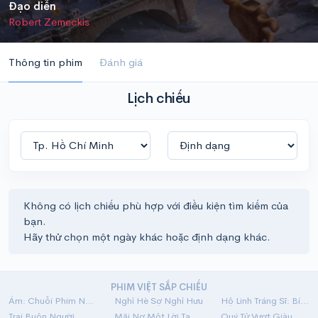
Đạo diễn
Robert Zemeckis
Thông tin phim
Đánh giá
Lịch chiếu
Không có lịch chiếu phù hợp với điều kiện tìm kiếm của
bạn.
Hãy thử chọn một ngày khác hoặc định dạng khác.
PHIM VIỆT SẮP CHIẾU
Ám: Chuỗi Phim Ngắn Linh Dị
Nghỉ Hè Sợ Nghỉ Hưu
Hộ Linh Tráng Sĩ: Bí Ẩn Mộ Vua Đinh
Trại Buôn Người
Mãi Nợ Một Lời Tạm Biệt
Quý Tử Vượt Giàu