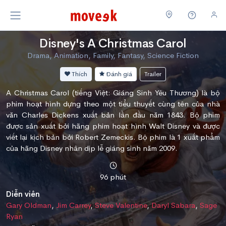
Disney's A Christmas Carol
Drama, Animation, Family, Fantasy, Science Fiction
Thích
Đánh giá
Trailer
A Christmas Carol (tiếng Việt: Giáng Sinh Yêu Thương) là bộ
phim hoạt hình dựng theo một tiểu thuyết cùng tên của nhà
văn Charles Dickens xuất bản lần đầu năm 1843. Bộ phim
được sản xuất bởi hãng phim hoạt hình Walt Disney và được
viết lại kịch bản bởi Robert Zemeckis. Bộ phim là 1 xuất phẩm
của hãng Disney nhân dịp lễ giáng sinh năm 2009.
96 phút
Diễn viên
Gary Oldman
,
Jim Carrey
,
Steve Valentine
,
Daryl Sabara
,
Sage
Ryan