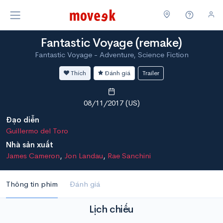
Fantastic Voyage (remake)
Fantastic Voyage - Adventure, Science Fiction
Thích
Đánh giá
Trailer
08/11/2017 (US)
Đạo diễn
Guillermo del Toro
Nhà sản xuất
James Cameron
,
Jon Landau
,
Rae Sanchini
Thông tin phim
Đánh giá
Lịch chiếu