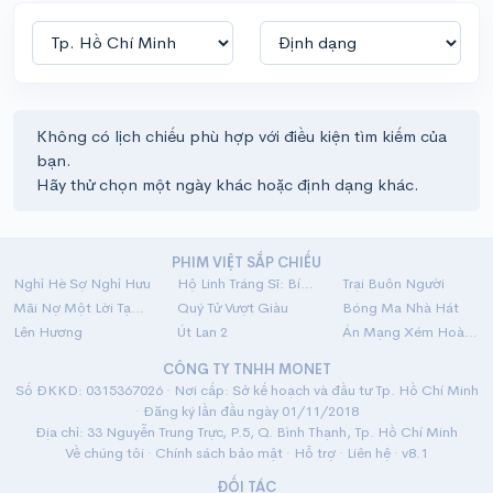
Không có lịch chiếu phù hợp với điều kiện tìm kiếm của
bạn.
Hãy thử chọn một ngày khác hoặc định dạng khác.
PHIM VIỆT SẮP CHIẾU
Nghỉ Hè Sợ Nghỉ Hưu
Hộ Linh Tráng Sĩ: Bí Ẩn Mộ Vua Đinh
Trại Buôn Người
Mãi Nợ Một Lời Tạm Biệt
Quý Tử Vượt Giàu
Bóng Ma Nhà Hát
Lên Hương
Út Lan 2
Án Mạng Xém Hoàn Hảo
CÔNG TY TNHH MONET
Số ĐKKD: 0315367026 · Nơi cấp: Sở kế hoạch và đầu tư Tp. Hồ Chí Minh
· Đăng ký lần đầu ngày 01/11/2018
Địa chỉ: 33 Nguyễn Trung Trực, P.5, Q. Bình Thạnh, Tp. Hồ Chí Minh
Về chúng tôi
·
Chính sách bảo mật
·
Hỗ trợ
·
Liên hệ
· v8.1
ĐỐI TÁC