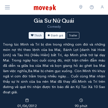
Gia Sư Nữ Quái
Comedy
Thích
Đánh giá
Trailer
Trong lúc Minh và Trí bị dìm trong những cơn đói và những
món nợ thì theo lệnh của ba Mai, Bánh Lọt (danh hài Hoài
Linh) và Tàu Hủ (Hiếu Hiền) bắt Trí, ép Minh phải trở lại dạy
Mai. Trong ngày học cuối cùng đó, một trận chiến đẫm máu
đã diễn ra giữa ba của Mai và bọn giang hồ ác ghét ba Mai
làm việc nghĩa,Ba Mai bị chém gục xuống. Còn Minh thì khụy
ngã vì cơn đói trầm trọng nhiều ngày… Cuối cùng Mai nhận
thấy sự hi sinh của ba nên Mai đã thay đổi.Minh và Trí trên
đường về quê thì nhận được tin báo đề án Ký Túc Xá 10 Sao
đoạt giải.
01/06/2012
90 phút