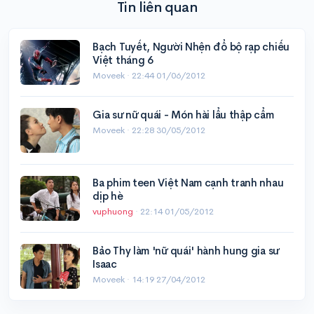
Tin liên quan
Bạch Tuyết, Người Nhện đổ bộ rạp chiếu
Việt tháng 6
Moveek ·
22:44 01/06/2012
Gia sư nữ quái - Món hài lẩu thập cẩm
Moveek ·
22:28 30/05/2012
Ba phim teen Việt Nam cạnh tranh nhau
dịp hè
vuphuong
·
22:14 01/05/2012
Bảo Thy làm 'nữ quái' hành hung gia sư
Isaac
Moveek ·
14:19 27/04/2012