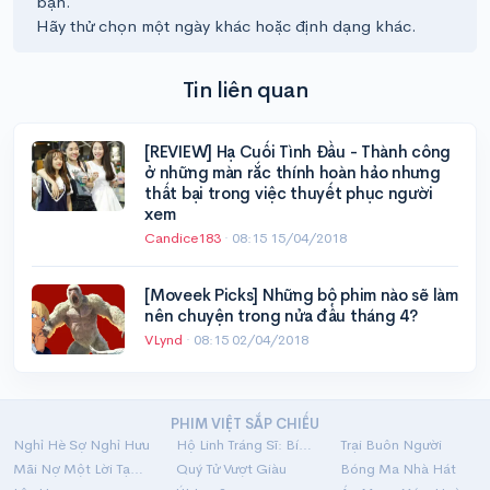
bạn.
Hãy thử chọn một ngày khác hoặc định dạng khác.
Tin liên quan
[REVIEW] Hạ Cuối Tình Đầu - Thành công
ở những màn rắc thính hoàn hảo nhưng
thất bại trong việc thuyết phục người
xem
Candice183
·
08:15 15/04/2018
[Moveek Picks] Những bộ phim nào sẽ làm
nên chuyện trong nửa đầu tháng 4?
VLynd
·
08:15 02/04/2018
PHIM VIỆT SẮP CHIẾU
Nghỉ Hè Sợ Nghỉ Hưu
Hộ Linh Tráng Sĩ: Bí Ẩn Mộ Vua Đinh
Trại Buôn Người
Mãi Nợ Một Lời Tạm Biệt
Quý Tử Vượt Giàu
Bóng Ma Nhà Hát