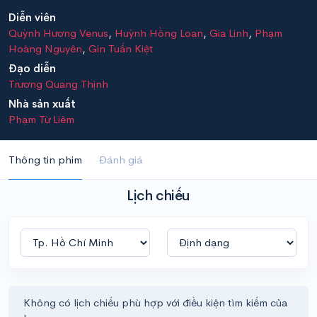
Diễn viên
Quỳnh Hương Venus
,
Huỳnh Hồng Loan
,
Gia Linh
,
Phạm
Hoàng Nguyên
,
Gin Tuấn Kiệt
Đạo diễn
Trương Quang Thịnh
Nhà sản xuất
Phạm Từ Liêm
Thông tin phim
Đánh giá
Lịch chiếu
Không có lịch chiếu phù hợp với điều kiện tìm kiếm của