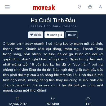
Hạ Cuối Tình Đầu
Ha Cuoi Tinh Dau - Romance
Thích
Đánh giá
Trailer
Chuyện phim xoay quanh 3 cô nàng Lưu Ly mạnh mẽ, cá tính,
thông minh. Khánh Mai dịu dàng, mềm mại. Thanh Thảo
trong sáng, hồn nhiên. 18 tuổi, ba cô gái bước vào đời với
quyết định phải “nghĩ khác, sống khác”. Ngay trong đêm sinh
nhật mừng tuổi 18 của Lưu Ly, họ đã bị “sụp hầm” bởi hai
chàng sinh viên lãng du đa tài. Nào ngờ đây lại là cạm bẫy đầu
tiên phải đối mặt của 3 cô nàng khi mới vừa 18. Tình đầu là mối
tình đẹp nhất, nhưng đáng tiếc thay nó cũng là mối tình đầu
của cô bạn thân. Sẽ ra sao khi cả hai đã trót yêu cùng một
người, cùng một thời điểm?
13/04/2018
87 phút
T13