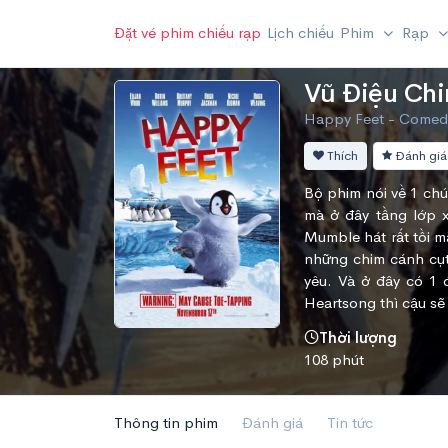
Đặt vé phim chiếu rạp
Lịch chiếu
Phim
Rạp
Vũ Điệu Ch
Happy Feet - Comedy,
Thích
Đánh giá
Bộ phim nói về 1 chú
mà ở đây tầng lớp x
Mumble hát rất tồi 
những chim cánh cụt
yêu. Và ở đây có 1 
Heartsong thì cậu sẽ 
Thời lượng
108 phút
Thông tin phim
Đánh giá
Tin tức