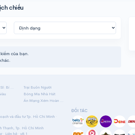
ịch chiếu
 kiếm của bạn.
khác.
Hộ Linh Tráng Sĩ: Bí Ẩn Mộ Vua Đinh
Trại Buôn Người
Giàu
Bóng Ma Nhà Hát
Án Mạng Xém Hoàn Hảo
ĐỐI TÁC
ạch và đầu tư Tp. Hồ Chí Minh ·
nh Thạnh, Tp. Hồ Chí Minh
rợ
·
Liên hệ
· v8.1