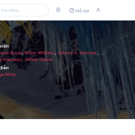
Hỗ trợ
viên
ardo Boyar
,
Robin Williams
,
Johnny A. Sanchez
,
s Alazraqui
,
Jeffrey Garcia
diễn
e Miller