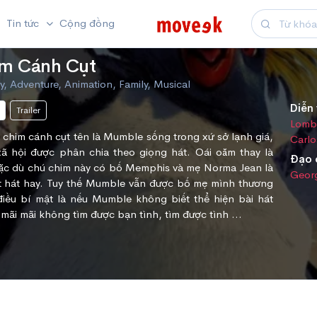
Tin tức
Cộng đồng
im Cánh Cụt
 Adventure, Animation, Family, Musical
Diễn 
Trailer
Lomb
 chim cánh cụt tên là Mumble sống trong xứ sở lạnh giá,
Carlo
ã hội được phân chia theo giọng hát. Oái oăm thay là
Đạo 
mặc dù chú chim này có bố Memphis và mẹ Norma Jean là
Georg
 hát hay. Tuy thế Mumble vẫn được bố mẹ mình thương
điều bí mật là nếu Mumble không biết thể hiện bài hát
mãi mãi không tìm được bạn tình, tìm được tình ...