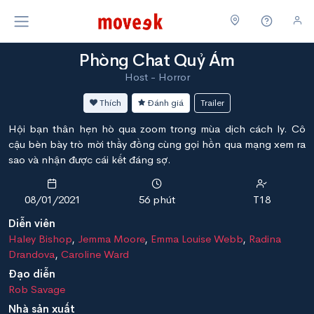
Phòng Chat Quỷ Ám
Host - Horror
Thích
Đánh giá
Trailer
Hội bạn thân hẹn hò qua zoom trong mùa dịch cách ly. Cô
cậu bèn bày trò mời thầy đồng cùng gọi hồn qua mạng xem ra
sao và nhận được cái kết đáng sợ.
08/01/2021
56 phút
T18
Diễn viên
Haley Bishop
,
Jemma Moore
,
Emma Louise Webb
,
Radina
Drandova
,
Caroline Ward
Đạo diễn
Rob Savage
Nhà sản xuất