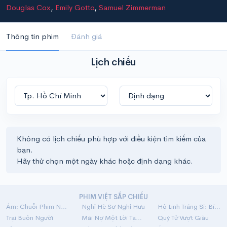
Douglas Cox
,
Emily Gotto
,
Samuel Zimmerman
Thông tin phim
Đánh giá
Lịch chiếu
Không có lịch chiếu phù hợp với điều kiện tìm kiếm của
bạn.
Hãy thử chọn một ngày khác hoặc định dạng khác.
PHIM VIỆT SẮP CHIẾU
Ám: Chuỗi Phim Ngắn Linh Dị
Nghỉ Hè Sợ Nghỉ Hưu
Hộ Linh Tráng Sĩ: Bí Ẩn Mộ Vua Đinh
Trại Buôn Người
Mãi Nợ Một Lời Tạm Biệt
Quý Tử Vượt Giàu