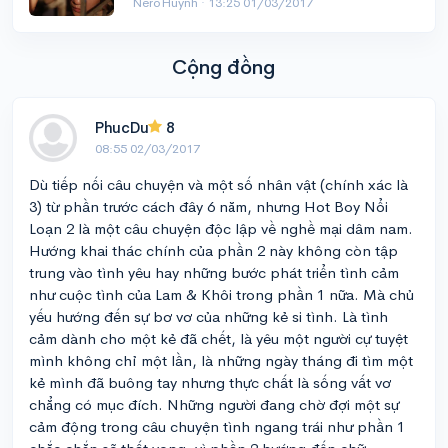
NeroHuynh ·
13:25 01/03/2017
Cộng đồng
PhucDu
8
08:55 02/03/2017
Dù tiếp nối câu chuyện và một số nhân vật (chính xác là
3) từ phần trước cách đây 6 năm, nhưng Hot Boy Nổi
Loạn 2 là một câu chuyện độc lập về nghề mại dâm nam.
Hướng khai thác chính của phần 2 này không còn tập
trung vào tình yêu hay những bước phát triển tình cảm
như cuộc tình của Lam & Khôi trong phần 1 nữa. Mà chủ
yếu hướng đến sự bơ vơ của những kẻ si tình. Là tình
cảm dành cho một kẻ đã chết, là yêu một người cự tuyệt
mình không chỉ một lần, là những ngày tháng đi tìm một
kẻ mình đã buông tay nhưng thực chất là sống vất vơ
chẳng có mục đích. Những người đang chờ đợi một sự
cảm động trong câu chuyện tình ngang trái như phần 1