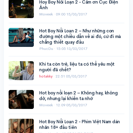
Hoy Boy Nổi Loạn 2 - Cảm ơn Cục Điện
Ảnh
Moveek ·
09:00 15/03/2017
Hot Boy Nổi Loạn 2 – Như những con
đường một chiều dẫn về ai đó, cứ đi mà
chẳng thiết quay đầu
PhucDu ·
15:05 13/03/2017
Khi ta còn trẻ, liệu ta có thể yêu một
người đã chết?
hotakky
·
22:51 05/03/2017
Hot boy nổi loạn 2 – Không hay, không
dở, nhưng lại khiến ta nhớ
Moveek ·
12:09 05/03/2017
Hot Boy Nổi Loạn 2 - Phim Việt Nam dán
nhãn 18+ đầu tiên