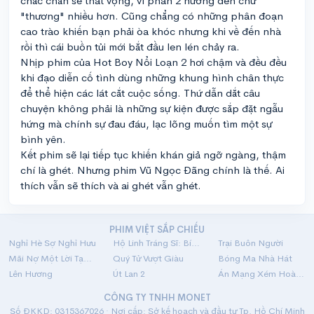
chắc chắn sẽ thất vọng, vì phần 2 hướng đến chữ
"thương" nhiều hơn. Cũng chẳng có những phân đoạn
cao trào khiến bạn phải òa khóc nhưng khi về đến nhà
rồi thì cái buồn tủi mới bắt đầu len lén chảy ra.
Nhịp phim của Hot Boy Nổi Loạn 2 hơi chậm và đều đều
khi đạo diễn cố tình dùng những khung hình chân thực
để thể hiện các lát cắt cuộc sống. Thứ dẫn dắt câu
chuyện không phải là những sự kiện được sắp đặt ngẫu
hứng mà chính sự đau đáu, lạc lõng muốn tìm một sự
bình yên.
Kết phim sẽ lại tiếp tục khiến khán giả ngỡ ngàng, thậm
chí là ghét. Nhưng phim Vũ Ngọc Đãng chính là thế. Ai
thích vẫn sẽ thích và ai ghét vẫn ghét.
PHIM VIỆT SẮP CHIẾU
Nghỉ Hè Sợ Nghỉ Hưu
Hộ Linh Tráng Sĩ: Bí Ẩn Mộ Vua Đinh
Trại Buôn Người
Mãi Nợ Một Lời Tạm Biệt
Quý Tử Vượt Giàu
Bóng Ma Nhà Hát
Lên Hương
Út Lan 2
Án Mạng Xém Hoàn Hảo
CÔNG TY TNHH MONET
Số ĐKKD: 0315367026 · Nơi cấp: Sở kế hoạch và đầu tư Tp. Hồ Chí Minh