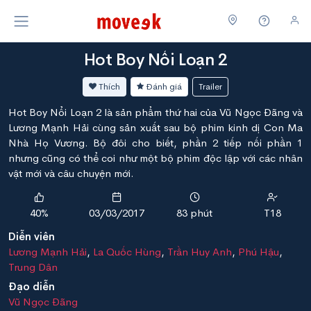
Hot Boy Nổi Loạn 2
Thích
Đánh giá
Trailer
Hot Boy Nổi Loạn 2 là sản phẩm thứ hai của Vũ Ngọc Đãng và
Lương Mạnh Hải cùng sản xuất sau bộ phim kinh dị Con Ma
Nhà Họ Vương. Bộ đôi cho biết, phần 2 tiếp nối phần 1
nhưng cũng có thể coi như một bộ phim độc lập với các nhân
vật mới và câu chuyện mới.
40%
03/03/2017
83 phút
T18
Diễn viên
Lương Mạnh Hải
,
La Quốc Hùng
,
Trần Huy Anh
,
Phú Hậu
,
Trung Dân
Đạo diễn
Vũ Ngọc Đãng