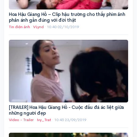
Hoa Hậu Giang Hồ – Clip hậu trường cho thấy phim ảnh
phản ánh gần đúng với đời thật
Tin điện ảnh
·
VLynd
·
10:40 02/10/2019
[TRAILER] Hoa Hậu Giang Hồ - Cuộc đấu đá ác liệt giữa
những người đẹp
Video - Trailer
·
Ivy_Trat
·
10:45 23/09/2019