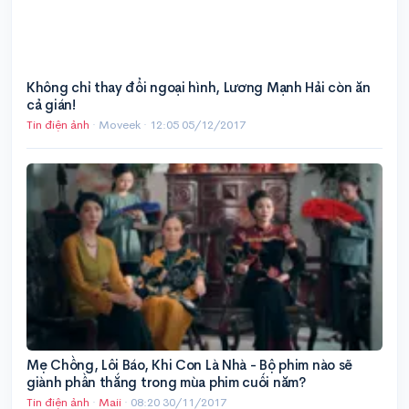
Không chỉ thay đổi ngoại hình, Lương Mạnh Hải còn ăn
cả gián!
Tin điện ảnh
· Moveek ·
12:05 05/12/2017
Mẹ Chồng, Lôi Báo, Khi Con Là Nhà - Bộ phim nào sẽ
giành phần thắng trong mùa phim cuối năm?
Tin điện ảnh
·
Maii
·
08:20 30/11/2017