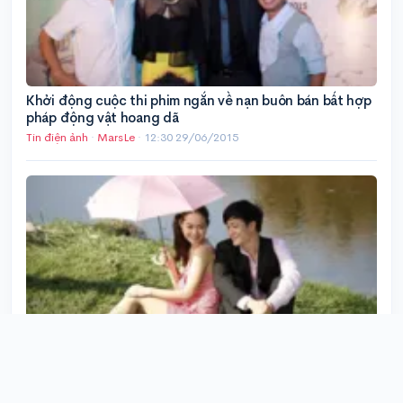
Khởi động cuộc thi phim ngắn về nạn buôn bán bất hợp
pháp động vật hoang dã
Tin điện ảnh
·
MarsLe
·
12:30 29/06/2015
Lương Mạnh Hải và Minh Hằng tái hợp trong 'Vừa đi vừa
khóc'