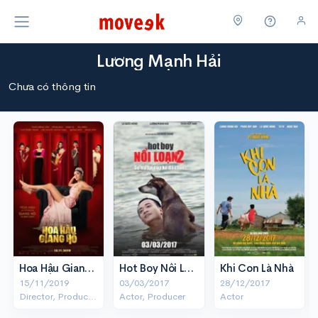
Lương Mạnh Hải
Chưa có thông tin
Hoa Hậu Giang Hồ
Hot Boy Nổi Loạn 2
Khi Con Là Nhà
15/11/2019
03/03/2017
28/12/2017
Director, Producer, Writer
Actor, Producer
Actor