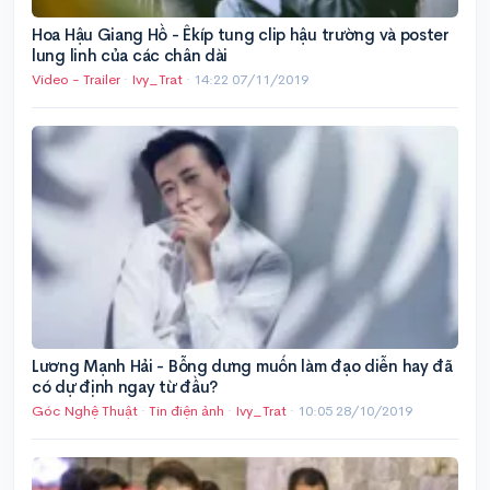
Hoa Hậu Giang Hồ - Êkíp tung clip hậu trường và poster
lung linh của các chân dài
Video - Trailer
·
Ivy_Trat
·
14:22 07/11/2019
Lương Mạnh Hải - Bỗng dưng muốn làm đạo diễn hay đã
có dự định ngay từ đầu?
Góc Nghệ Thuật
·
Tin điện ảnh
·
Ivy_Trat
·
10:05 28/10/2019