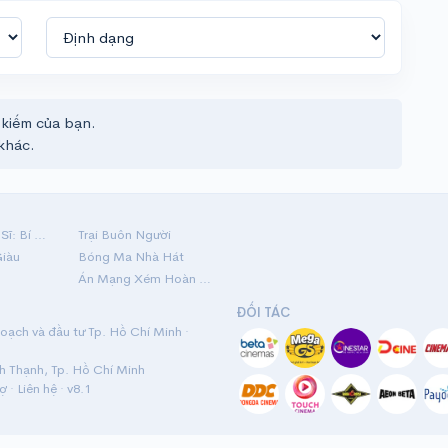
 kiếm của bạn.
khác.
Hộ Linh Tráng Sĩ: Bí Ẩn Mộ Vua Đinh
Trại Buôn Người
Giàu
Bóng Ma Nhà Hát
Án Mạng Xém Hoàn Hảo
ĐỐI TÁC
ạch và đầu tư Tp. Hồ Chí Minh ·
nh Thạnh, Tp. Hồ Chí Minh
rợ
·
Liên hệ
· v8.1