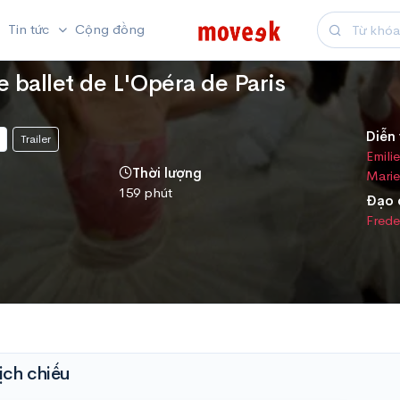
Tin tức
Cộng đồng
e ballet de L'Opéra de Paris
Diễn 
Trailer
Emili
Thời lượng
Marie
159 phút
Đạo 
Frede
ịch chiếu