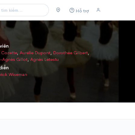
Hỗ trợ
viên
e Cozette
,
Aurélie Dupont
,
Dorothée Gilbert
,
-Agnès Gillot
,
Agnès Letestu
diễn
rick Wiseman