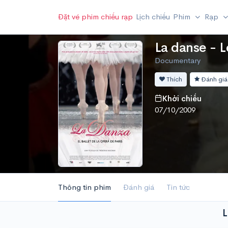
Đặt vé phim chiếu rạp
Lịch chiếu
Phim
Rạp
La danse - L
Documentary
Thích
Đánh giá
Khởi chiếu
07/10/2009
Thông tin phim
Đánh giá
Tin tức
L